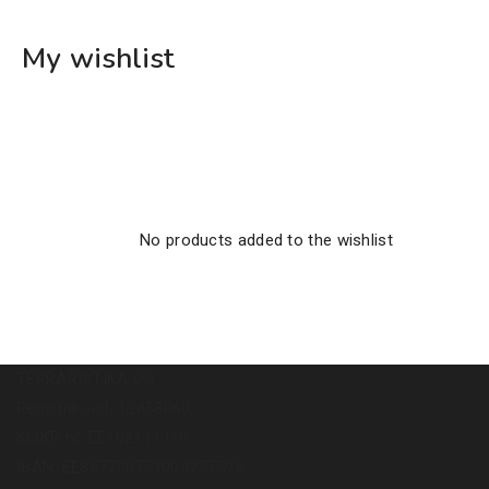
My wishlist
No products added to the wishlist
TERRARISTIKA OÜ
Registrikood: 12888060
KMKR nr: EE102111910
IBAN: EE857700771004277595