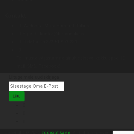
Kontakt
Aadress :
Miina Härma 4. Tallinn
E-post :
kontor@terraristika.ee
Telefon :
+372 51 993 233
Tellimuste väljastamine ainult eelneval kokkuleppel (E-
mail, SMS, Facebook).
Liituge meie uudiskirjaga
Liitu
Copyright © 2025
zooexotika.ee
. All rights reserved.