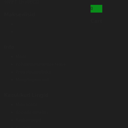
SWIFT: LHVBEE22
0
Makseviisid
Cart
Info
Meist
Kohaletoimetamise teave
Privaatsuspoliitika
Müügitingimused
Kasulikud Lingid
Minu konto
Soovide nimekiri
Kaubamärgid
Kontakt