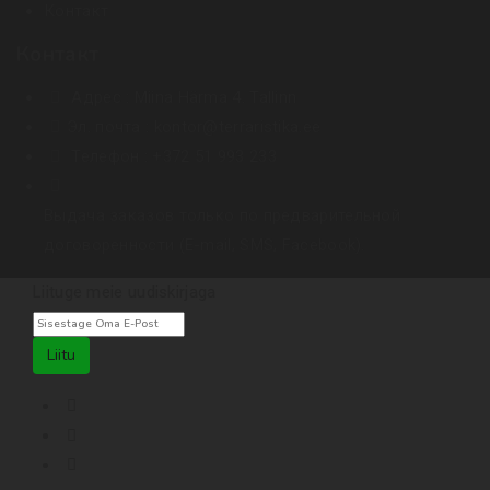
Контакт
Контакт
Адрес :
Miina Härma 4. Tallinn
Эл. почта :
kontor@terraristika.ee
Телефон :
+372 51 993 233
Выдача заказов только по предварительной
договоренности (E-mail, SMS, Facebook).
Liituge meie uudiskirjaga
Liitu