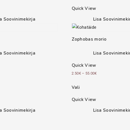
Quick View
sa Soovinimekirja
Lisa Soovinimeki
Zophobas morio
sa Soovinimekirja
Lisa Soovinimeki
Quick View
rice
Price
2.50
€
–
55.00
€
ange:
range:
Vali
.50€
2.50€
hrough
through
Quick View
2.00€
55.00€
sa Soovinimekirja
Lisa Soovinimeki