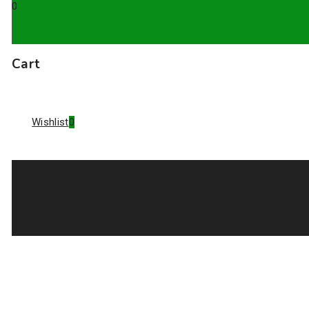
0
Cart
Wishlist
0
Tooted ja lisandid
Loomad
Varustus