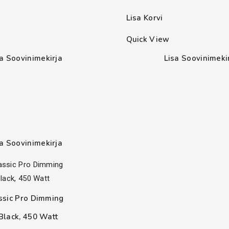
range:
Lisa Korvi
15.90€
through
Quick View
18.90€
sa Soovinimekirja
Lisa Soovinimeki
sa Soovinimekirja
ssic Pro Dimming
Black, 450 Watt