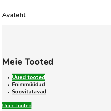
Avaleht
Meie Tooted
Uued tooted
Enimmüüdud
Soovitatavad
Uued tooted