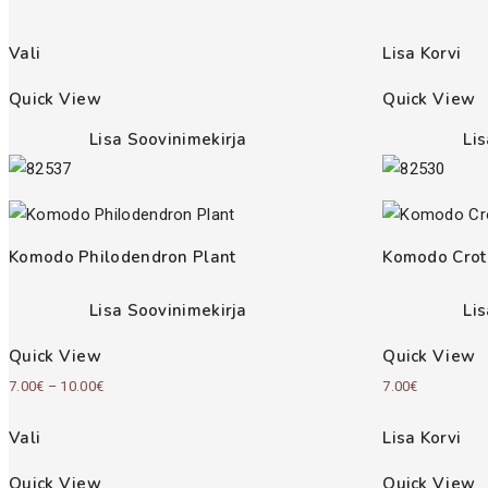
Vali
Lisa Korvi
Quick View
Quick View
Lisa Soovinimekirja
Li
Komodo Philodendron Plant
Komodo Crot
Lisa Soovinimekirja
Li
Quick View
Quick View
Price
7.00
€
–
10.00
€
7.00
€
range:
Vali
Lisa Korvi
7.00€
through
Quick View
Quick View