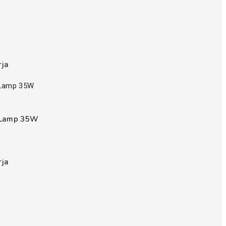
rja
Lamp 35W
rja