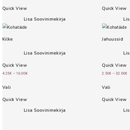
Quick View
Quick View
Lisa Soovinimekirja
Li
Kilke
Jahuussid
Lisa Soovinimekirja
Li
Quick View
Quick View
Price
P
4.25
€
–
16.00
€
2.50
€
–
32.00
€
range:
r
Vali
Vali
4.25€
2
through
t
Quick View
Quick View
16.00€
3
Lisa Soovinimekirja
Li