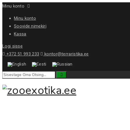
Minu konto
Minu konto
Soovide nimekiri
Kassa
Logi sisse
+372 51 993 233
kontor@terraristika.ee