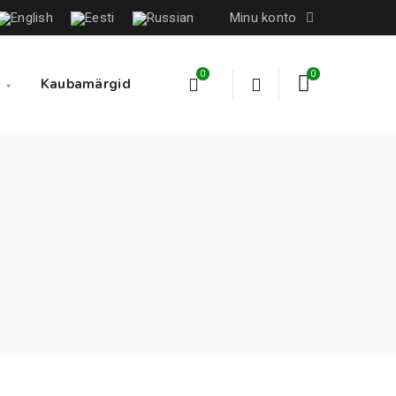
Minu konto
0
0
Kaubamärgid