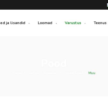
ed ja lisandid
Loomad
Varustus
Teenus
Pood
Home
/
Tooted
/
Varustus
/
Terraariumid
/
Muu