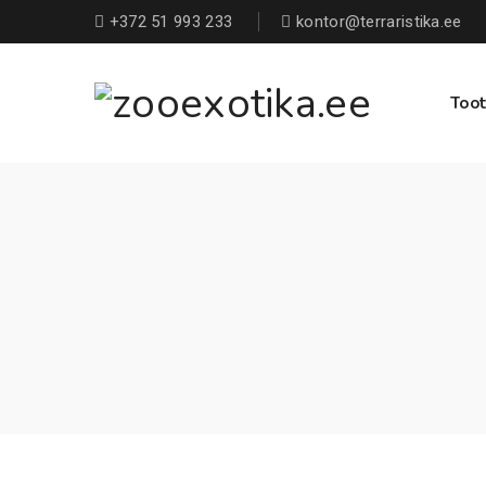
+372 51 993 233
kontor@terraristika.ee
Toot