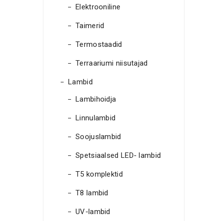
Elektrooniline
Taimerid
Termostaadid
Terraariumi niisutajad
Lambid
Lambihoidja
Linnulambid
Soojuslambid
Spetsiaalsed LED- lambid
T5 komplektid
T8 lambid
UV-lambid