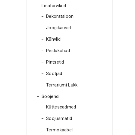
Lisatarvikud
Dekoratsioon
Joogikausid
Kühvlid
Peidukohad
Pintsetid
Söötjad
Terrariumi Lukk
Soojendi
Kütteseadmed
Soojusmatid
Termokaabel