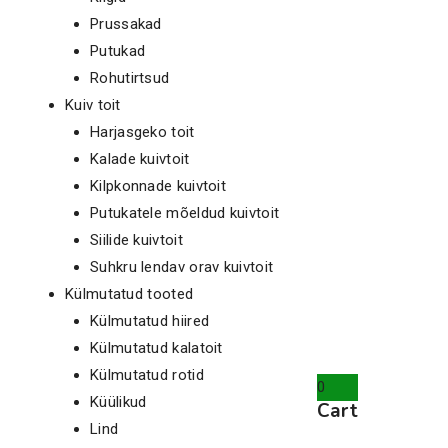
Prussakad
Putukad
Rohutirtsud
Kuiv toit
Harjasgeko toit
Kalade kuivtoit
Kilpkonnade kuivtoit
Putukatele mõeldud kuivtoit
Siilide kuivtoit
Suhkru lendav orav kuivtoit
Külmutatud tooted
Külmutatud hiired
Külmutatud kalatoit
Külmutatud rotid
0
Küülikud
Cart
Lind