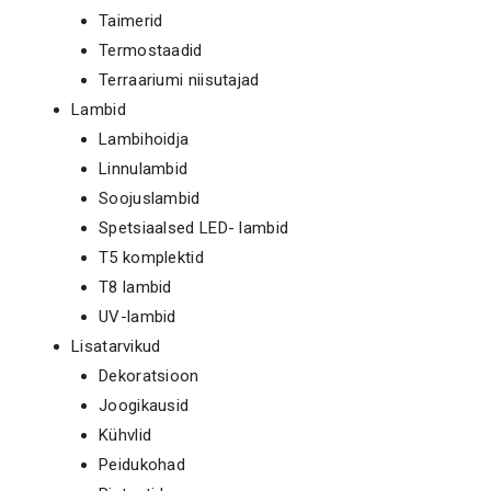
Taimerid
Termostaadid
Terraariumi niisutajad
Lambid
Lambihoidja
Linnulambid
Soojuslambid
Spetsiaalsed LED- lambid
T5 komplektid
T8 lambid
UV-lambid
Lisatarvikud
Dekoratsioon
Joogikausid
Kühvlid
Peidukohad