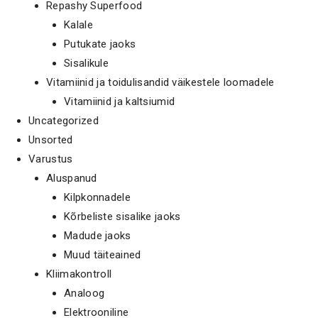
Repashy Superfood
Kalale
Putukate jaoks
Sisalikule
Vitamiinid ja toidulisandid väikestele loomadele
Vitamiinid ja kaltsiumid
Uncategorized
Unsorted
Varustus
Aluspanud
Kilpkonnadele
Kõrbeliste sisalike jaoks
Madude jaoks
Muud täiteained
Kliimakontroll
Analoog
Elektrooniline