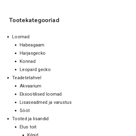
Tootekategooriad
Loomad
Habeagaam
Harjasgecko
Konnad
Leopard gecko
Teadetetahvel
Akvaarium
Eksootilised loomad
Lisaseadmed ja varustus
Sööt
Tooted ja lisandid
Elus toit
Kilgid