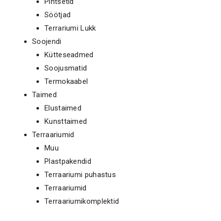
Pintsetid
Söötjad
Terrariumi Lukk
Soojendi
Kütteseadmed
Soojusmatid
Termokaabel
Taimed
Elustaimed
Kunsttaimed
Terraariumid
Muu
Plastpakendid
Terraariumi puhastus
Terraariumid
Terraariumikomplektid