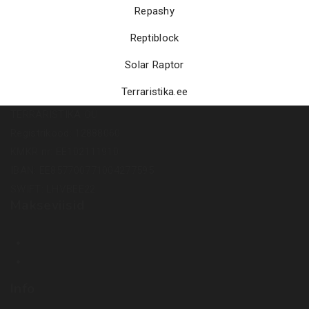
Repashy
Reptiblock
Solar Raptor
Terraristika.ee
TERRARISTIKA OÜ
Registrikood: 12888060
KMKR nr: EE102111910
IBAN: EE857700771004277595
SWIFT: LHVBEE22
Makseviisid
Info