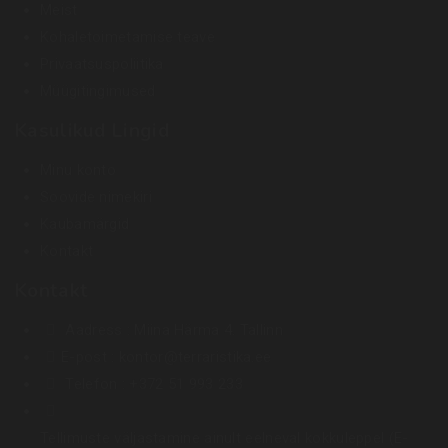
Meist
Kohaletoimetamise teave
Privaatsuspoliitika
Müügitingimused
Kasulikud Lingid
Minu konto
Soovide nimekiri
Kaubamärgid
Kontakt
Kontakt
Aadress :
Miina Härma 4. Tallinn
E-post :
kontor@terraristika.ee
Telefon :
+372 51 993 233
Tellimuste väljastamine ainult eelneval kokkuleppel (E-