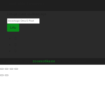
mail, SMS, Facebook).
Liituge meie uudiskirjaga
Liitu
Copyright © 2025
zooexotika.ee
. All rights reserved.