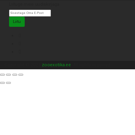
Liituge meie uudiskirjaga
Liitu
Copyright © 2025
zooexotika.ee
. All rights reserved.