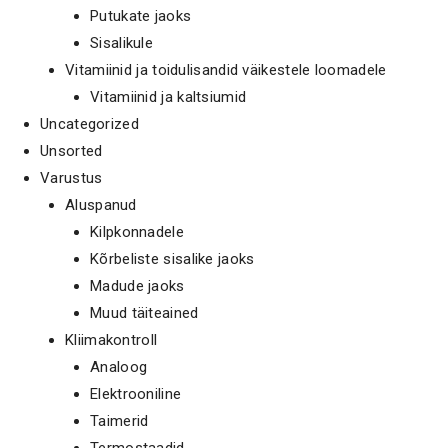
Putukate jaoks
Sisalikule
Vitamiinid ja toidulisandid väikestele loomadele
Vitamiinid ja kaltsiumid
Uncategorized
Unsorted
Varustus
Aluspanud
Kilpkonnadele
Kõrbeliste sisalike jaoks
Madude jaoks
Muud täiteained
Kliimakontroll
Analoog
Elektrooniline
Taimerid
Termostaadid