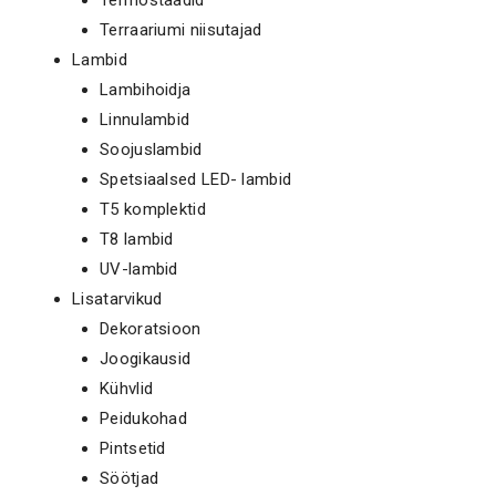
Terraariumi niisutajad
Lambid
Lambihoidja
Linnulambid
Soojuslambid
Spetsiaalsed LED- lambid
T5 komplektid
T8 lambid
UV-lambid
Lisatarvikud
Dekoratsioon
Joogikausid
Kühvlid
Peidukohad
Pintsetid
Söötjad