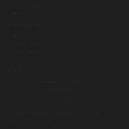
Privaatsuspoliitika
Müügitingimused
Kasulikud Lingid
Minu konto
Soovide nimekiri
Kaubamärgid
Kontakt
Kontakt
Aadress :
Miina Härma 4. Tallinn
E-post :
kontor@terraristika.ee
Telefon :
+372 51 993 233
Tellimuste väljastamine ainult eelneval kokkuleppel (E-
mail, SMS, Facebook).