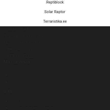
Reptiblock
Solar Raptor
Terraristika.ee
TERRARISTIKA OÜ
Registrikood: 12888060
KMKR nr: EE102111910
IBAN: EE857700771004277595
SWIFT: LHVBEE22
Makseviisid
Info
Meist
Kohaletoimetamise teave