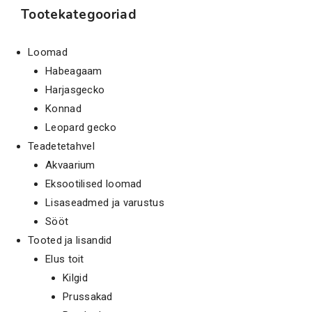
Tootekategooriad
Loomad
Habeagaam
Harjasgecko
Konnad
Leopard gecko
Teadetetahvel
Akvaarium
Eksootilised loomad
Lisaseadmed ja varustus
Sööt
Tooted ja lisandid
Elus toit
Kilgid
Prussakad