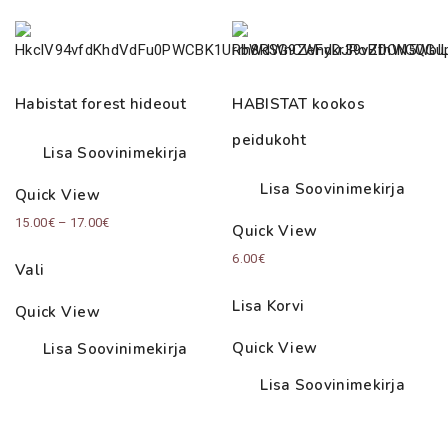
Habistat forest hideout
HABISTAT kookos
peidukoht
Lisa Soovinimekirja
Lisa Soovinimekirja
Quick View
Price
15.00
€
–
17.00
€
Quick View
range:
6.00
€
Vali
15.00€
through
Lisa Korvi
Quick View
17.00€
Quick View
Lisa Soovinimekirja
Lisa Soovinimekirja