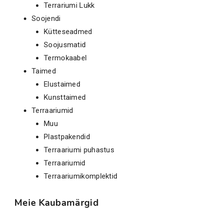
Terrariumi Lukk
Soojendi
Kütteseadmed
Soojusmatid
Termokaabel
Taimed
Elustaimed
Kunsttaimed
Terraariumid
Muu
Plastpakendid
Terraariumi puhastus
Terraariumid
Terraariumikomplektid
Meie Kaubamärgid