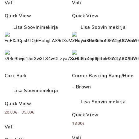
Vali
Vali
Quick View
Quick View
Lisa Soovinimekirja
Lisa Soovinimekirja
Cork Bark
Corner Basking Ramp/Hide
– Brown
Lisa Soovinimekirja
Lisa Soovinimekirja
Quick View
Price
20.00
€
–
35.00
€
Quick View
range:
18.00
€
Vali
20.00€
through
Vali