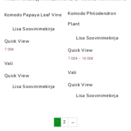
Komodo Philodendron
Komodo Papaya Leaf Vine
Plant
Lisa Soovinimekirja
Lisa Soovinimekirja
Quick View
7.00
€
Quick View
Price
7.00
€
–
10.00
€
Vali
range:
Vali
7.00€
Quick View
through
Quick View
Lisa Soovinimekirja
10.00€
Lisa Soovinimekirja
0
Cart
1
2
→