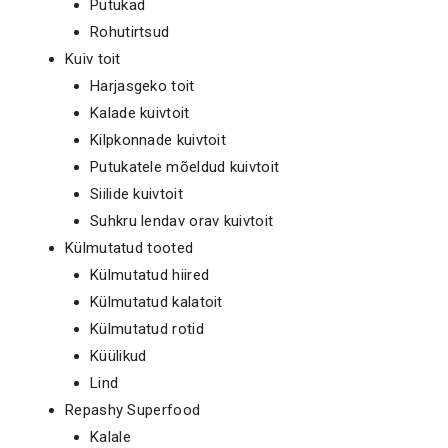
Putukad
Rohutirtsud
Kuiv toit
Harjasgeko toit
Kalade kuivtoit
Kilpkonnade kuivtoit
Putukatele mõeldud kuivtoit
Siilide kuivtoit
Suhkru lendav orav kuivtoit
Külmutatud tooted
Külmutatud hiired
Külmutatud kalatoit
Külmutatud rotid
Küülikud
Lind
Repashy Superfood
Kalale