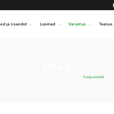
ed ja lisandid
Loomad
Varustus
Teenus
Pood
Home
/
Tooted
/
Varustus
/
Soojendi
/
Soojusmatid