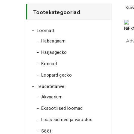
Kuv
Tootekategooriad
Loomad
Adv
Habeagaam
Harjasgecko
Konnad
Leopard gecko
Teadetetahvel
Akvaarium
Eksootilised loomad
Lisaseadmed ja varustus
Sööt