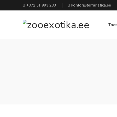
+372 51 993 233
kontor@terraristika.ee
Toot