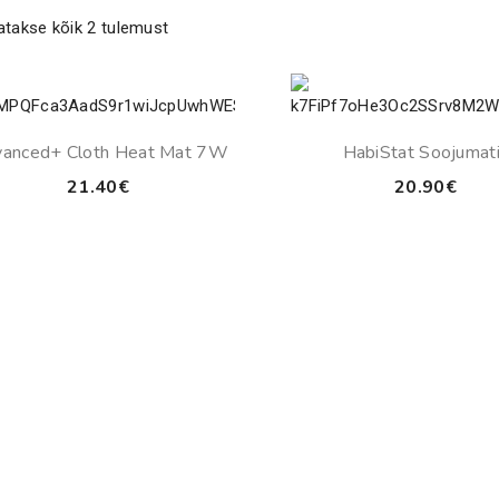
atakse kõik 2 tulemust
anced+ Cloth Heat Mat 7W
HabiStat Soojumat
21.40
€
20.90
€