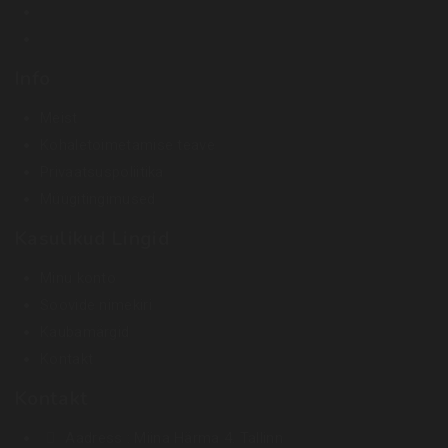
Info
Meist
Kohaletoimetamise teave
Privaatsuspoliitika
Müügitingimused
Kasulikud Lingid
Minu konto
Soovide nimekiri
Kaubamärgid
Kontakt
Kontakt
Aadress :
Miina Härma 4. Tallinn