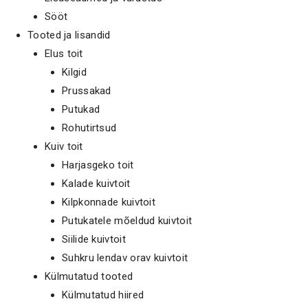
Sööt
Tooted ja lisandid
Elus toit
Kilgid
Prussakad
Putukad
Rohutirtsud
Kuiv toit
Harjasgeko toit
Kalade kuivtoit
Kilpkonnade kuivtoit
Putukatele mõeldud kuivtoit
Siilide kuivtoit
Suhkru lendav orav kuivtoit
Külmutatud tooted
Külmutatud hiired