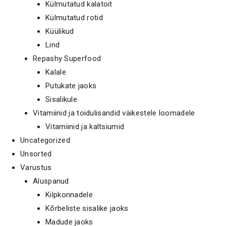
Külmutatud kalatoit
Külmutatud rotid
Küülikud
Lind
Repashy Superfood
Kalale
Putukate jaoks
Sisalikule
Vitamiinid ja toidulisandid väikestele loomadele
Vitamiinid ja kaltsiumid
Uncategorized
Unsorted
Varustus
Aluspanud
Kilpkonnadele
Kõrbeliste sisalike jaoks
Madude jaoks