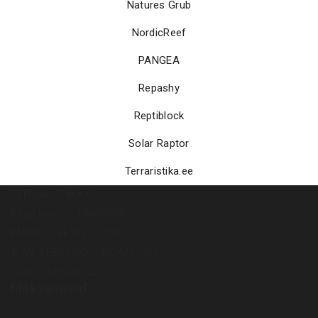
Natures Grub
NordicReef
PANGEA
Repashy
Reptiblock
Solar Raptor
Terraristika.ee
TERRARISTIKA OÜ
Registrikood: 12888060
KMKR nr: EE102111910
IBAN: EE857700771004277595
SWIFT: LHVBEE22
Makseviisid