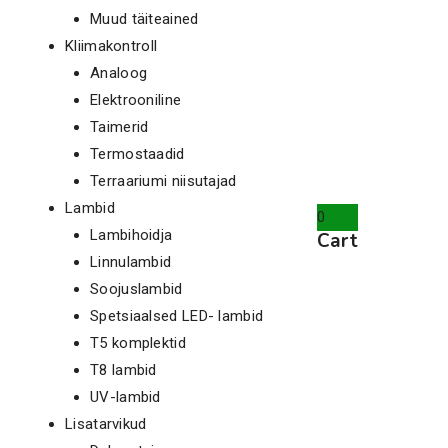
Muud täiteained
Kliimakontroll
Analoog
Elektrooniline
Taimerid
Termostaadid
Terraariumi niisutajad
Lambid
0
Lambihoidja
Cart
Linnulambid
Soojuslambid
Spetsiaalsed LED- lambid
T5 komplektid
T8 lambid
UV-lambid
Lisatarvikud