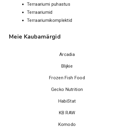
Terraariumi puhastus
Terraariumid
Terraariumikomplektid
Meie Kaubamärgid
Arcadia
Blijkie
Frozen Fish Food
Gecko Nutrition
HabiStat
KB RAW
Komodo