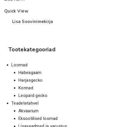
Quick View
Lisa Soovinimekirja
Tootekategooriad
Loomad
Habeagaam
Harjasgecko
Konnad
Leopard gecko
Teadetetahvel
Akvaarium
Eksootilised loomad
Lisaseadmed ja varustus