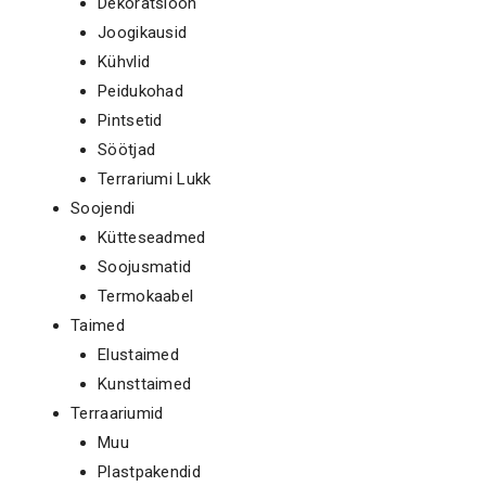
Dekoratsioon
Joogikausid
Kühvlid
Peidukohad
Pintsetid
Söötjad
Terrariumi Lukk
Soojendi
Kütteseadmed
Soojusmatid
Termokaabel
Taimed
Elustaimed
Kunsttaimed
Terraariumid
Muu
Plastpakendid