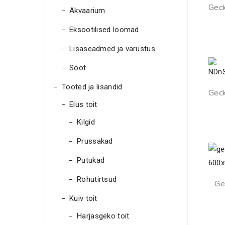
Geck
Akvaarium
Eksootilised loomad
Lisaseadmed ja varustus
Sööt
Tooted ja lisandid
Geck
Elus toit
Kilgid
Prussakad
Putukad
Rohutirtsud
Ge
Kuiv toit
Harjasgeko toit