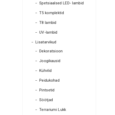
Spetsiaalsed LED- lambid
T5 komplektid
T8 lambid
UV-lambid
Lisatarvikud
Dekoratsioon
Joogikausid
Kühvlid
Peidukohad
Pintsetid
Söötjad
Terrariumi Lukk