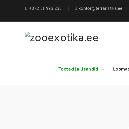
+372 51 993 233
kontor@terraristika.ee
Tooted ja lisandid
Looma