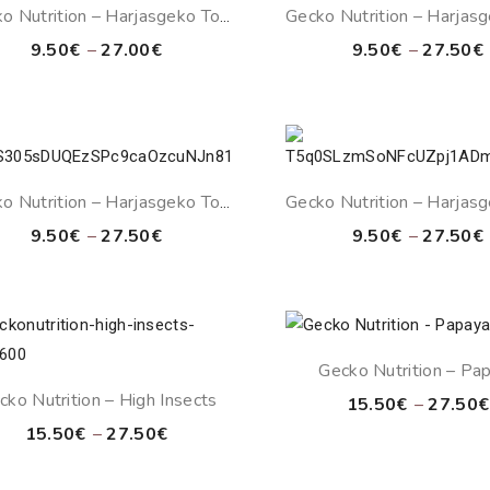
o Nutrition – Harjasgeko Toit
Gecko Nutrition – Harjasg
Arbuus
Banana
Price
9.50
€
–
27.00
€
9.50
€
–
27.50
€
range:
9.50€
through
27.00€
o Nutrition – Harjasgeko Toit
Gecko Nutrition – Harjasg
Banana & Strawberry
Banana & Viigimar
Price
9.50
€
–
27.50
€
9.50
€
–
27.50
€
range:
9.50€
through
27.50€
Gecko Nutrition – Pa
cko Nutrition – High Insects
15.50
€
–
27.50
€
Price
15.50
€
–
27.50
€
range:
15.50€