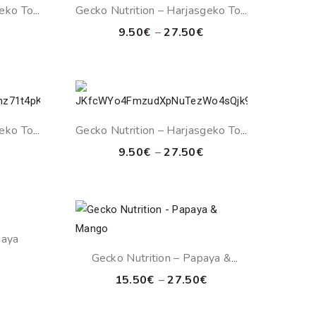
eko Toit
Gecko Nutrition – Harjasgeko Toit
Banana & Mango
Price
Price
9.50
€
–
27.50
€
range:
range:
9.50€
9.50€
through
through
27.50€
27.50€
eko Toit
Gecko Nutrition – Harjasgeko Toit
i
Metsamarjad & Banana
Price
Price
9.50
€
–
27.50
€
range:
range:
9.50€
9.50€
through
through
27.50€
27.50€
paya
Gecko Nutrition – Papaya &
Price
Mango
range:
Price
15.50
€
–
27.50
€
15.50€
range:
through
15.50€