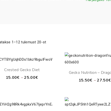
atakse 1–12 tulemust 20-st
Crested Gecko Diet
Gecko Nutrition – Drago
Price
15.00
€
–
25.00
€
15.50
€
–
27.50
€
range:
15.00€
through
25.00€