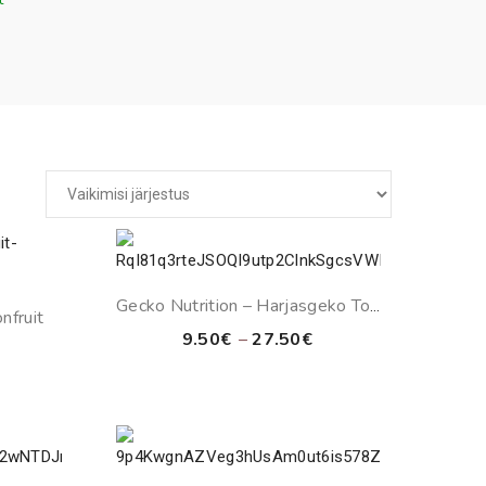
Gecko Nutrition – Harjasgeko Toit
nfruit
Aprikoos & Banana
Price
9.50
€
–
27.50
€
Price
range:
range:
9.50€
15.50€
through
through
27.50€
27.50€