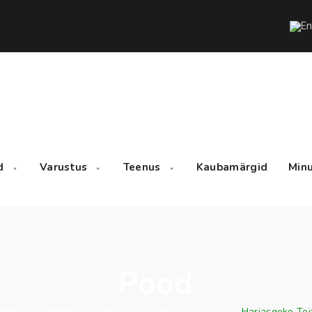
d
Varustus
Teenus
Kaubamärgid
Minu
Pood
Home
/
Tooted
/
Tooted Ja Lisandid
/
Kuiv Toit
/
Harjasgeko Toi