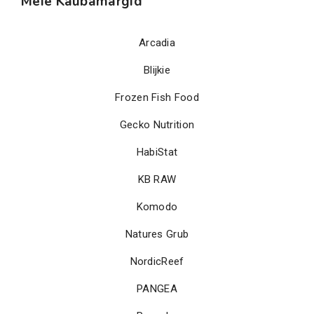
Meie Kaubamärgid
Arcadia
Blijkie
Frozen Fish Food
Gecko Nutrition
HabiStat
KB RAW
Komodo
Natures Grub
NordicReef
PANGEA