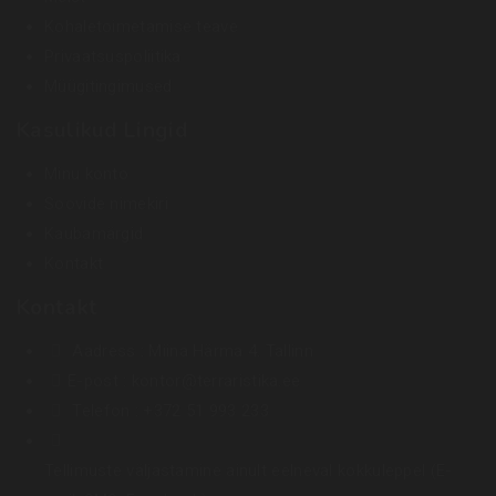
Kohaletoimetamise teave
Privaatsuspoliitika
Müügitingimused
Kasulikud Lingid
Minu konto
Soovide nimekiri
Kaubamärgid
Kontakt
Kontakt
Aadress :
Miina Härma 4. Tallinn
E-post :
kontor@terraristika.ee
Telefon :
+372 51 993 233
Tellimuste väljastamine ainult eelneval kokkuleppel (E-