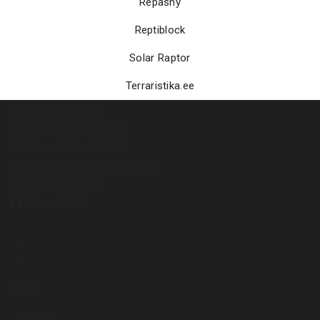
Repashy
Reptiblock
Solar Raptor
Terraristika.ee
TERRARISTIKA OÜ
Registrikood: 12888060
KMKR nr: EE102111910
IBAN: EE857700771004277595
SWIFT: LHVBEE22
Makseviisid
Info
Meist