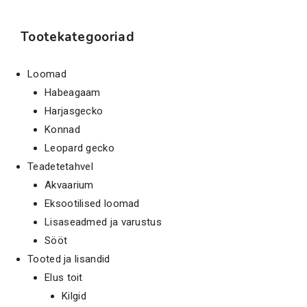
Tootekategooriad
Loomad
Habeagaam
Harjasgecko
Konnad
Leopard gecko
Teadetetahvel
Akvaarium
Eksootilised loomad
Lisaseadmed ja varustus
Sööt
Tooted ja lisandid
Elus toit
Kilgid