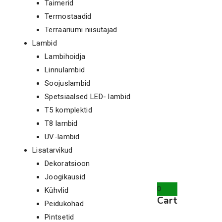
Taimerid
Termostaadid
Terraariumi niisutajad
Lambid
Lambihoidja
Linnulambid
Soojuslambid
Spetsiaalsed LED- lambid
T5 komplektid
T8 lambid
UV-lambid
Lisatarvikud
Dekoratsioon
Joogikausid
0
Kühvlid
Cart
Peidukohad
Pintsetid