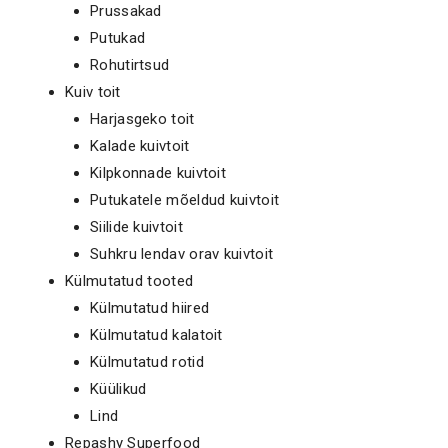
Prussakad
Putukad
Rohutirtsud
Kuiv toit
Harjasgeko toit
Kalade kuivtoit
Kilpkonnade kuivtoit
Putukatele mõeldud kuivtoit
Siilide kuivtoit
Suhkru lendav orav kuivtoit
Külmutatud tooted
Külmutatud hiired
Külmutatud kalatoit
Külmutatud rotid
Küülikud
Lind
Repashy Superfood