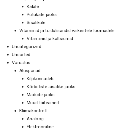
Kalale
Putukate jaoks
Sisalikule
Vitamiinid ja toidulisandid väikestele loomadele
Vitamiinid ja kaltsiumid
Uncategorized
Unsorted
Varustus
Aluspanud
Kilpkonnadele
Kõrbeliste sisalike jaoks
Madude jaoks
Muud täiteained
Kliimakontroll
Analoog
Elektrooniline