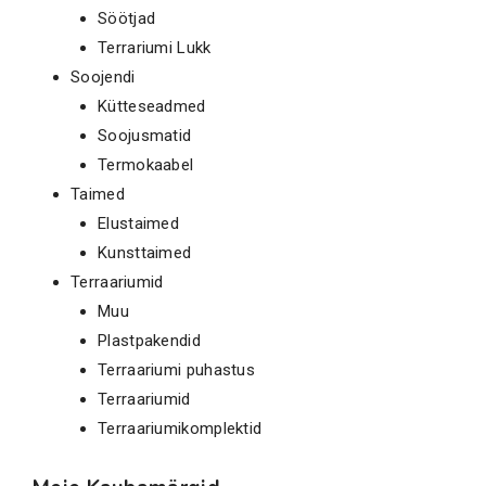
Söötjad
Terrariumi Lukk
Soojendi
Kütteseadmed
Soojusmatid
Termokaabel
Taimed
Elustaimed
Kunsttaimed
Terraariumid
Muu
Plastpakendid
Terraariumi puhastus
Terraariumid
Terraariumikomplektid