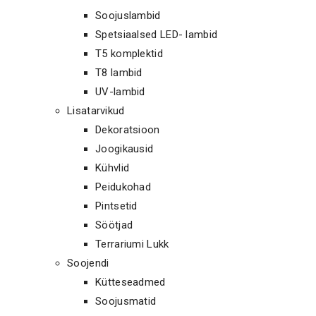
Soojuslambid
Spetsiaalsed LED- lambid
T5 komplektid
T8 lambid
UV-lambid
Lisatarvikud
Dekoratsioon
Joogikausid
Kühvlid
Peidukohad
Pintsetid
Söötjad
Terrariumi Lukk
Soojendi
Kütteseadmed
Soojusmatid