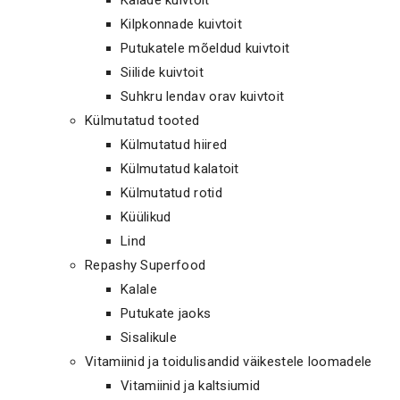
Kilpkonnade kuivtoit
Putukatele mõeldud kuivtoit
Siilide kuivtoit
Suhkru lendav orav kuivtoit
Külmutatud tooted
Külmutatud hiired
Külmutatud kalatoit
Külmutatud rotid
Küülikud
Lind
Repashy Superfood
Kalale
Putukate jaoks
Sisalikule
Vitamiinid ja toidulisandid väikestele loomadele
Vitamiinid ja kaltsiumid