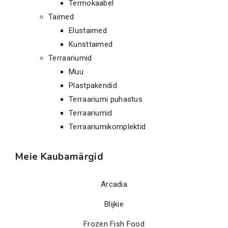
Termokaabel
Taimed
Elustaimed
Kunsttaimed
Terraariumid
Muu
Plastpakendid
Terraariumi puhastus
Terraariumid
Terraariumikomplektid
Meie Kaubamärgid
Arcadia
Blijkie
Frozen Fish Food