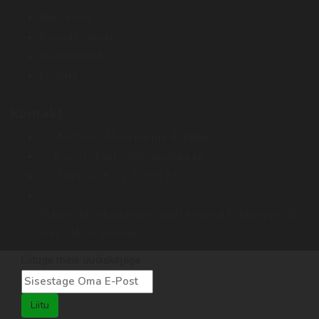
Minu konto
Soovide nimekiri
Kaubamärgid
Kontakt
Kontakt
Aadress :
Miina Härma 4. Tallinn
E-post :
kontor@terraristika.ee
Telefon :
+372 51 993 233
Tellimuste väljastamine ainult eelneval kokkuleppel (E-
mail, SMS, Facebook).
Liituge meie uudiskirjaga
Liitu