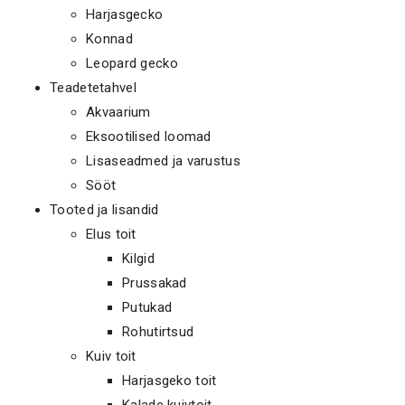
Harjasgecko
Konnad
Leopard gecko
Teadetetahvel
Akvaarium
Eksootilised loomad
Lisaseadmed ja varustus
Sööt
Tooted ja lisandid
Elus toit
Kilgid
Prussakad
Putukad
Rohutirtsud
Kuiv toit
Harjasgeko toit
Kalade kuivtoit