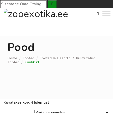
Pood
Home
/
Tooted
/
Tooted Ja Lisandid
/
Külmutatud
Tooted
/
Küülikud
Kuvatakse kõik 4 tulemust