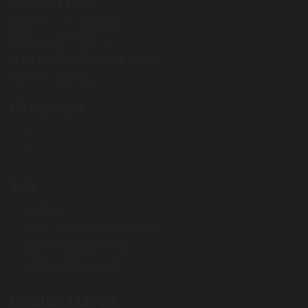
TERRARISTIKA OÜ
Registrikood: 12888060
KMKR nr: EE102111910
IBAN: EE857700771004277595
SWIFT: LHVBEE22
Makseviisid
Info
Meist
Kohaletoimetamise teave
Privaatsuspoliitika
Müügitingimused
Kasulikud Lingid