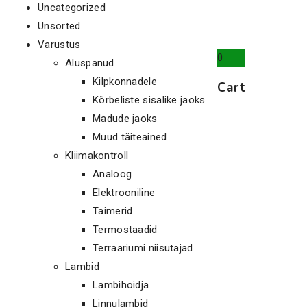
Uncategorized
Unsorted
Varustus
0
Aluspanud
Kilpkonnadele
Cart
Kõrbeliste sisalike jaoks
Madude jaoks
Muud täiteained
Kliimakontroll
Analoog
Elektrooniline
Taimerid
Termostaadid
Terraariumi niisutajad
Lambid
Lambihoidja
Linnulambid