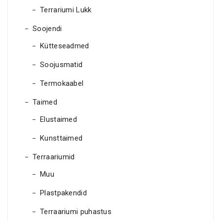
Terrariumi Lukk
Soojendi
Kütteseadmed
Soojusmatid
Termokaabel
Taimed
Elustaimed
Kunsttaimed
Terraariumid
Muu
Plastpakendid
Terraariumi puhastus