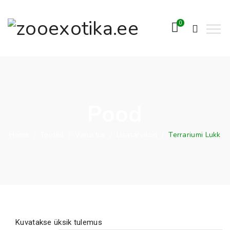
0
Pood
Home
/
Tooted
/
Varustus
/
Lisatarvikud
/
Terrariumi Lukk
Kuvatakse üksik tulemus