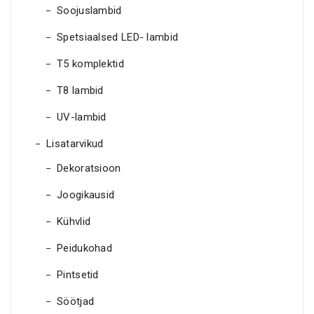
Soojuslambid
Spetsiaalsed LED- lambid
T5 komplektid
T8 lambid
UV-lambid
Lisatarvikud
Dekoratsioon
Joogikausid
Kühvlid
Peidukohad
Pintsetid
Söötjad