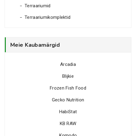
Terraariumid
Terraariumikomplektid
Meie Kaubamärgid
Arcadia
Blijkie
Frozen Fish Food
Gecko Nutrition
HabiStat
KB RAW
Komodo