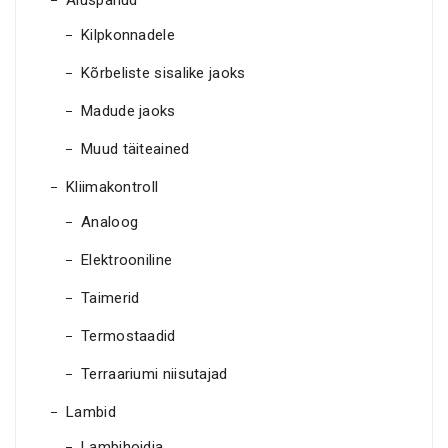
Aluspanud
Kilpkonnadele
Kõrbeliste sisalike jaoks
Madude jaoks
Muud täiteained
Kliimakontroll
Analoog
Elektrooniline
Taimerid
Termostaadid
Terraariumi niisutajad
Lambid
Lambihoidja