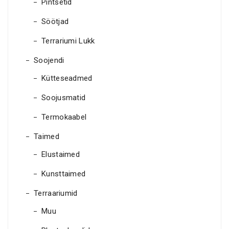
Pintsetid
Söötjad
Terrariumi Lukk
Soojendi
Kütteseadmed
Soojusmatid
Termokaabel
Taimed
Elustaimed
Kunsttaimed
Terraariumid
Muu