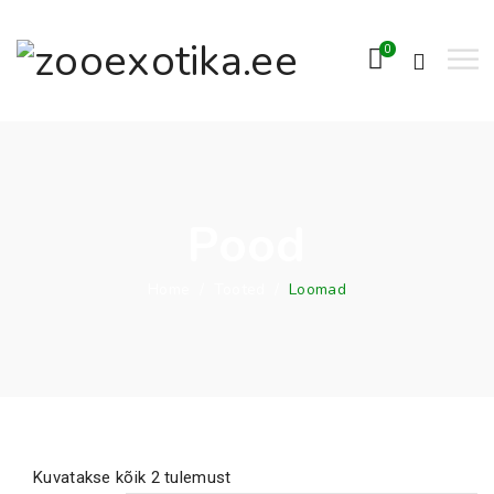
0
Pood
Home
/
Tooted
/
Loomad
Kuvatakse kõik 2 tulemust