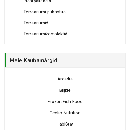
Plastpakendid
Terraariumi puhastus
Terraariumid
Terraariumikomplektid
Meie Kaubamärgid
Arcadia
Blijkie
Frozen Fish Food
Gecko Nutrition
HabiStat