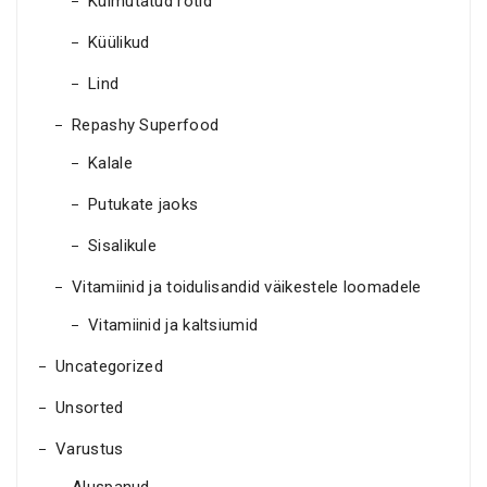
Külmutatud rotid
Küülikud
Lind
Repashy Superfood
Kalale
Putukate jaoks
Sisalikule
Vitamiinid ja toidulisandid väikestele loomadele
Vitamiinid ja kaltsiumid
Uncategorized
Unsorted
Varustus