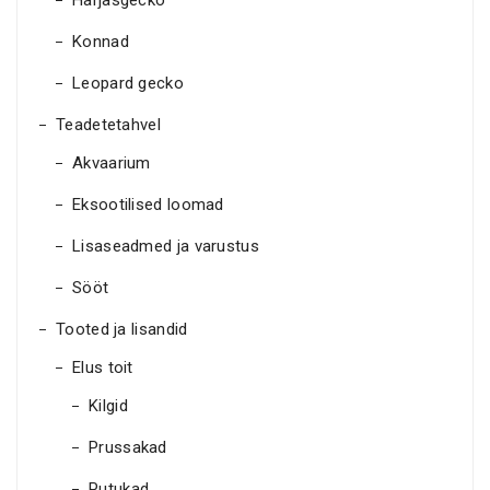
Harjasgecko
Konnad
Leopard gecko
Teadetetahvel
Akvaarium
Eksootilised loomad
Lisaseadmed ja varustus
Sööt
Tooted ja lisandid
Elus toit
Kilgid
Prussakad
Putukad