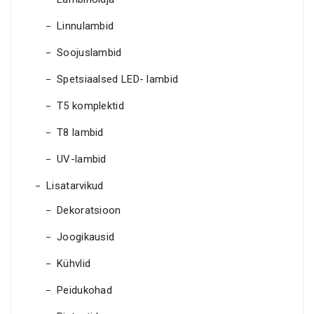
Linnulambid
Soojuslambid
Spetsiaalsed LED- lambid
T5 komplektid
T8 lambid
UV-lambid
Lisatarvikud
Dekoratsioon
Joogikausid
Kühvlid
Peidukohad