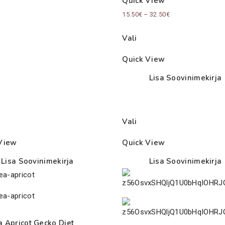
Quick View
Price
15.50
€
–
32.50
€
range:
Vali
15.50€
through
Quick View
32.50€
Lisa Soovinimekirja
Vali
View
Quick View
Lisa Soovinimekirja
Lisa Soovinimekirja
 Apricot Gecko Diet