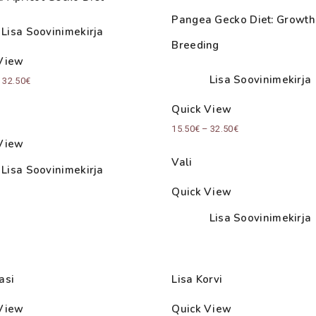
Pangea Gecko Diet: Growth
Lisa Soovinimekirja
Breeding
View
Lisa Soovinimekirja
Price
–
32.50
€
range:
Quick View
15.50€
Price
15.50
€
–
32.50
€
through
View
range:
32.50€
Vali
15.50€
Lisa Soovinimekirja
through
Quick View
32.50€
Lisa Soovinimekirja
asi
Lisa Korvi
View
Quick View