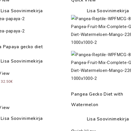
Lisa Soovinimekirja
Lisa Soovinimekirja
 Papaya gecko diet
Lisa Soovinimekirja
View
Price
–
32.50
€
range:
Pangea Gecko Diet with
15.50€
Watermelon
through
View
32.50€
Lisa Soovinimekirja
Lisa Soovinimekirja