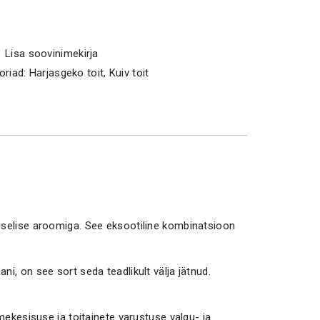
Lisa soovinimekirja
oriad:
Harjasgeko toit
,
Kuiv toit
elise aroomiga. See eksootiline kombinatsioon
i, on see sort seda teadlikult välja jätnud.
mekesisuse ja toitainete varustuse valgu- ja