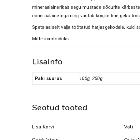
mineraalainerikas segu mustade sõdurite kärbeste v
mineraalainetega ning vastab kõigile teie geko toi
Spetsiaalselt välja töötatud harjasgekodele, kuid so
Mitte inimtoiduks.
Lisainfo
Paki suurus
100g, 250g
Seotud tooted
Lisa Korvi
Vali
Quick View
Quick 