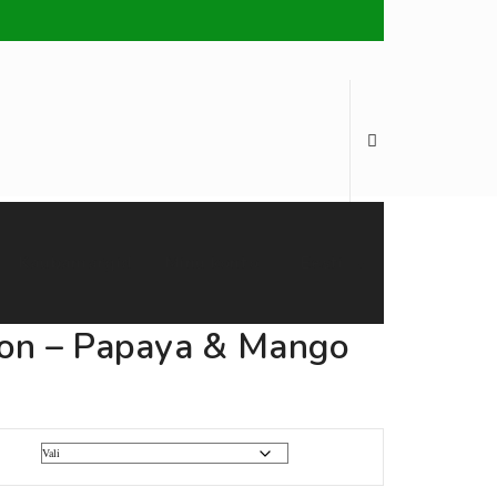
Kaubamärgid
Minu konto
Eesti
ion – Papaya & Mango