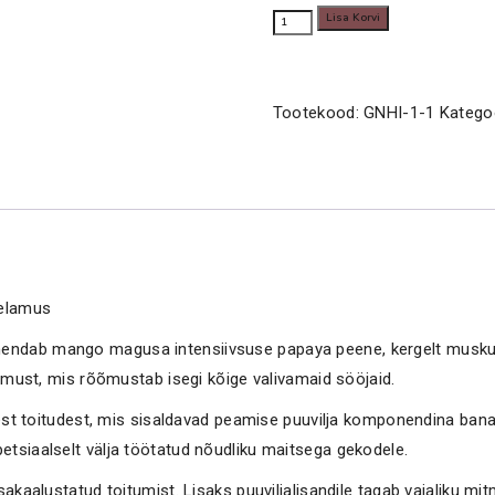
Gecko
Lisa Korvi
27.50€
Nutrition
-
Papaya
Tootekood:
GNHI-1-1
Katego
&
Mango
kogus
eelamus
ndab mango magusa intensiivsuse papaya peene, kergelt muskus
amust, mis rõõmustab isegi kõige valivamaid sööjaid.
est toitudest, mis sisaldavad peamise puuvilja komponendina banaan
tsiaalselt välja töötatud nõudliku maitsega gekodele.
kaalustatud toitumist. Lisaks puuviljalisandile tagab vajaliku mit