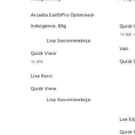
Arcadia EarthPro Optimised-
Indulgence, 60g
Quick 
15.50
€
Lisa Soovinimekirja
Vali
Quick View
Quick 
12.40
€
Lisa Korvi
Quick View
Lisa Soovinimekirja
Loe Ed
Quick 