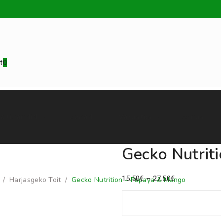
t
0
a lisandid
Loomad
Varustus
Teenus
Gecko Nutrit
Price
15.50
€
–
27.50
€
/
Harjasgeko Toit
/
Gecko Nutrition – Papaya & Mango
range:
15.50€
Paki suurus
through