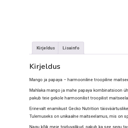
Kirjeldus
Lisainfo
Kirjeldus
Mango ja papaya – harmooniline troopiline maits
Mahlaka mango ja mahe papaya kombinatsioon ühe
pakub teie gekole harmoonilist troopilist maitseel
Erinevalt enamikust Gecko Nutrition täisväärtuslik
Tulemuseks on unikaalne maitseelamus, mis on spe
Nagu kõik meie toiduvalikud, pakub ka see segu tasa