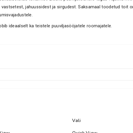
astsetest, jahuussidest ja sirgudest. Saksamaal toodetud toit on r
tumisvajadustele.
bib ideaalselt ka teistele puuviljasööjatele roomajatele.
Vali
View
Quick View