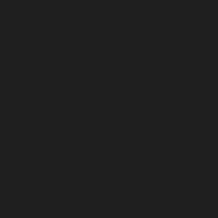
Info
Meist
Kohaletoimetamise teave
Privaatsuspoliitika
Müügitingimused
Kasulikud Lingid
Minu konto
Soovide nimekiri
Kaubamärgid
Kontakt
Kontakt
Aadress :
Miina Härma 4. Tallinn