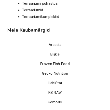
Terraariumi puhastus
Terraariumid
Terraariumikomplektid
Meie Kaubamärgid
Arcadia
Blijkie
Frozen Fish Food
Gecko Nutrition
HabiStat
KB RAW
Komodo