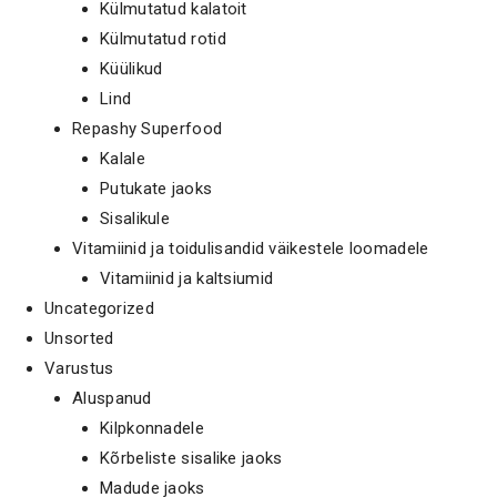
Külmutatud kalatoit
Külmutatud rotid
Küülikud
Lind
Repashy Superfood
Kalale
Putukate jaoks
Sisalikule
Vitamiinid ja toidulisandid väikestele loomadele
Vitamiinid ja kaltsiumid
Uncategorized
Unsorted
Varustus
Aluspanud
Kilpkonnadele
Kõrbeliste sisalike jaoks
Madude jaoks