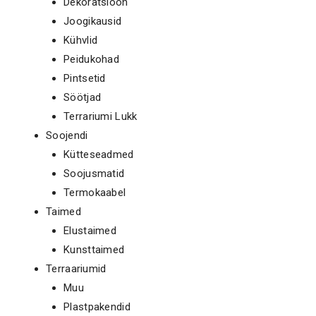
Dekoratsioon
Joogikausid
Kühvlid
Peidukohad
Pintsetid
Söötjad
Terrariumi Lukk
Soojendi
Kütteseadmed
Soojusmatid
Termokaabel
Taimed
Elustaimed
Kunsttaimed
Terraariumid
Muu
Plastpakendid