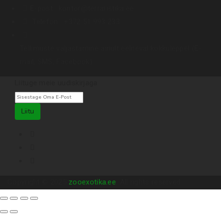
E-post :
kontor@terraristika.ee
Telefon :
+372 51 993 233
Tellimuste väljastamine ainult eelneval kokkuleppel (E-
mail, SMS, Facebook).
Liituge meie uudiskirjaga
Liitu
Copyright © 2025
zooexotika.ee
. All rights reserved.