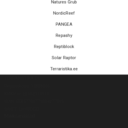
Natures Grub
NordicReef
PANGEA
Repashy
Reptiblock
Solar Raptor
Terraristika.ee
TERRARISTIKA OÜ
Registrikood: 12888060
KMKR nr: EE102111910
IBAN: EE857700771004277595
SWIFT: LHVBEE22
Makseviisid