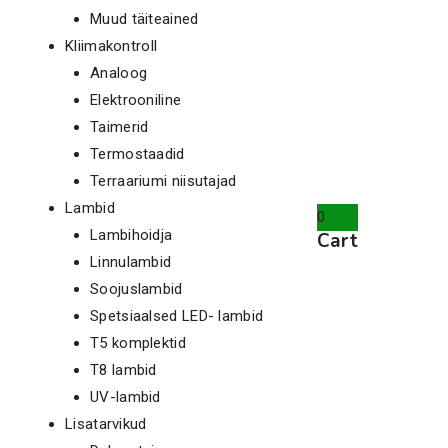
Muud täiteained
Kliimakontroll
Analoog
Elektrooniline
Taimerid
Termostaadid
Terraariumi niisutajad
Lambid
0
Lambihoidja
Cart
Linnulambid
Soojuslambid
Spetsiaalsed LED- lambid
T5 komplektid
T8 lambid
UV-lambid
Lisatarvikud