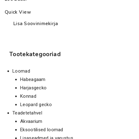
Quick View
Lisa Soovinimekirja
Tootekategooriad
Loomad
Habeagaam
Harjasgecko
Konnad
Leopard gecko
Teadetetahvel
Akvaarium
Eksootilised loomad
Lisaseadmed ja varustus