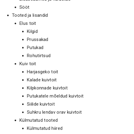
Sööt
Tooted ja lisandid
Elus toit
Kilgid
Prussakad
Putukad
Rohutirtsud
Kuiv toit
Harjasgeko toit
Kalade kuivtoit
Kilpkonnade kuivtoit
Putukatele mõeldud kuivtoit
Siilide kuivtoit
Suhkru lendav orav kuivtoit
Külmutatud tooted
Külmutatud hiired