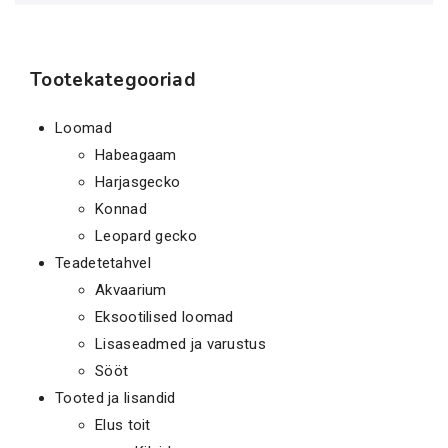
Tootekategooriad
Loomad
Habeagaam
Harjasgecko
Konnad
Leopard gecko
Teadetetahvel
Akvaarium
Eksootilised loomad
Lisaseadmed ja varustus
Sööt
Tooted ja lisandid
Elus toit