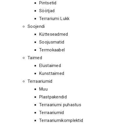
Pintsetid
Söötjad
Terrariumi Lukk
Soojendi
Kütteseadmed
Soojusmatid
Termokaabel
Taimed
Elustaimed
Kunsttaimed
Terraariumid
Muu
Plastpakendid
Terraariumi puhastus
Terraariumid
Terraariumikomplektid