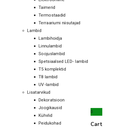
Taimerid
Termostaadid
Terraariumi niisutajad
Lambid
Lambihoidja
Linnulambid
Soojuslambid
Spetsiaalsed LED- lambid
T5 komplektid
T8 lambid
UV-lambid
Lisatarvikud
Dekoratsioon
Joogikausid
0
Kühvlid
Cart
Peidukohad