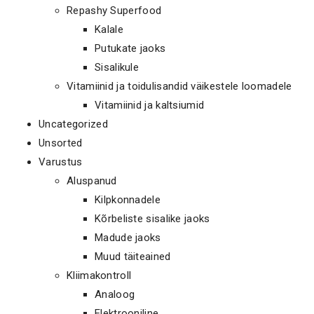
Repashy Superfood
Kalale
Putukate jaoks
Sisalikule
Vitamiinid ja toidulisandid väikestele loomadele
Vitamiinid ja kaltsiumid
Uncategorized
Unsorted
Varustus
Aluspanud
Kilpkonnadele
Kõrbeliste sisalike jaoks
Madude jaoks
Muud täiteained
Kliimakontroll
Analoog
Elektrooniline