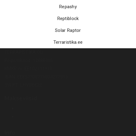
Repashy
Reptiblock
Solar Raptor
Terraristika.ee
TERRARISTIKA OÜ
Registrikood: 12888060
KMKR nr: EE102111910
IBAN: EE857700771004277595
SWIFT: LHVBEE22
Makseviisid
Info