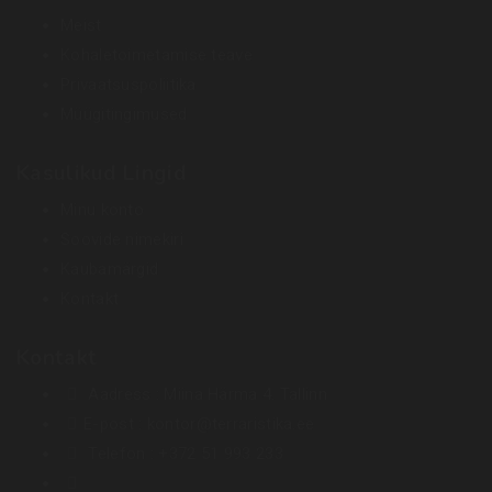
Meist
Kohaletoimetamise teave
Privaatsuspoliitika
Müügitingimused
Kasulikud Lingid
Minu konto
Soovide nimekiri
Kaubamärgid
Kontakt
Kontakt
Aadress :
Miina Härma 4. Tallinn
E-post :
kontor@terraristika.ee
Telefon :
+372 51 993 233