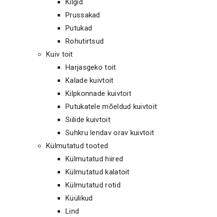
Kilgid
Prussakad
Putukad
Rohutirtsud
Kuiv toit
Harjasgeko toit
Kalade kuivtoit
Kilpkonnade kuivtoit
Putukatele mõeldud kuivtoit
Siilide kuivtoit
Suhkru lendav orav kuivtoit
Külmutatud tooted
Külmutatud hiired
Külmutatud kalatoit
Külmutatud rotid
Küülikud
Lind