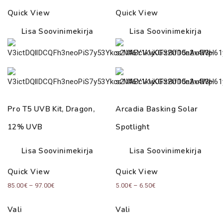
Quick View
Quick View
Lisa Soovinimekirja
Lisa Soovinimekirja
Pro T5 UVB Kit, Dragon,
Arcadia Basking Solar
12% UVB
Spotlight
Lisa Soovinimekirja
Lisa Soovinimekirja
Quick View
Quick View
Price
Price
85.00
€
–
97.00
€
5.00
€
–
6.50
€
range:
range:
Vali
Vali
85.00€
5.00€