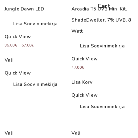
Cart
Jungle Dawn LED
Arcadia T5 UVB Mini Kit,
ShadeDweller, 7% UVB, 8
Lisa Soovinimekirja
Watt
Quick View
Price
36.00
€
–
67.00
€
Lisa Soovinimekirja
range:
Quick View
Vali
36.00€
47.00
€
through
Quick View
67.00€
Lisa Korvi
Lisa Soovinimekirja
Quick View
Lisa Soovinimekirja
Vali
Vali