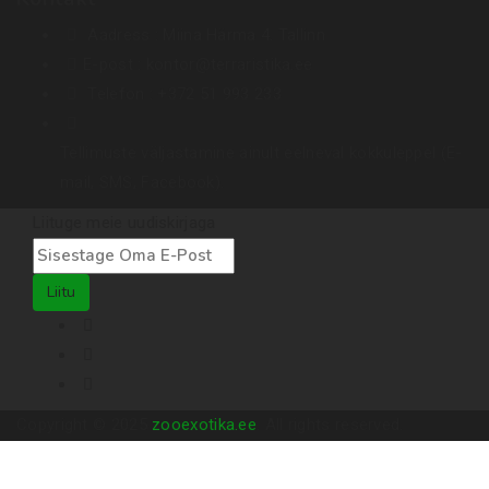
Aadress :
Miina Härma 4. Tallinn
E-post :
kontor@terraristika.ee
Telefon :
+372 51 993 233
Tellimuste väljastamine ainult eelneval kokkuleppel (E-
mail, SMS, Facebook).
Liituge meie uudiskirjaga
Liitu
Copyright © 2025
zooexotika.ee
. All rights reserved.