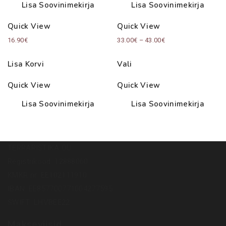
Lisa Soovinimekirja
Lisa Soovinimekirja
Quick View
Quick View
Price
16.90
€
33.00
€
–
43.00
€
range:
Lisa Korvi
Vali
33.00€
through
Quick View
Quick View
43.00€
Lisa Soovinimekirja
Lisa Soovinimekirja
TERRARISTIKA OÜ
Registrikood: 12888060
KMKR nr: EE102111910
IBAN: EE857700771004277595
SWIFT: LHVBEE22
Makseviisid