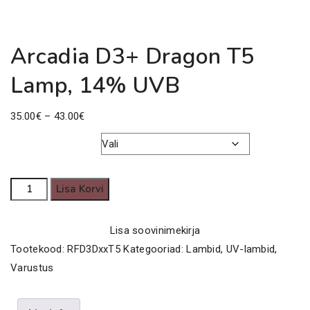
Arcadia D3+ Dragon T5
Lamp, 14% UVB
Price
35.00
€
–
43.00
€
range:
35.00€
T5 Võimsus
through
Arcadia
Lisa Korvi
43.00€
D3+
Dragon
Lisa soovinimekirja
T5
Tootekood:
RFD3DxxT5
Kategooriad:
Lambid
,
UV-lambid
,
Lamp,
Varustus
14%
UVB