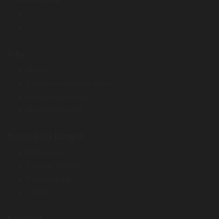
Info
Meist
Kohaletoimetamise teave
Privaatsuspoliitika
Müügitingimused
Kasulikud Lingid
Minu konto
Soovide nimekiri
Kaubamärgid
Kontakt
Kontakt