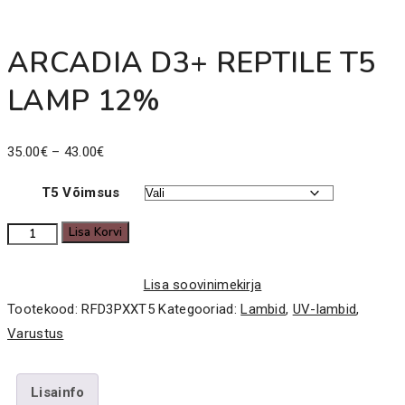
ARCADIA D3+ REPTILE T5
LAMP 12%
Price
35.00
€
–
43.00
€
range:
T5 Võimsus
35.00€
through
ARCADIA
Lisa Korvi
43.00€
D3+
REPTILE
Lisa soovinimekirja
T5
Tootekood:
RFD3PXXT5
Kategooriad:
Lambid
,
UV-lambid
,
LAMP
Varustus
12%
kogus
Lisainfo