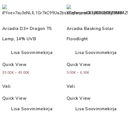
Arcadia D3+ Dragon T5
Arcadia Basking Solar
Lamp, 14% UVB
Floodlight
Lisa Soovinimekirja
Lisa Soovinimekirja
Quick View
Quick View
Price
Price
35.00
€
–
43.00
€
5.00
€
–
6.50
€
range:
range:
Vali
Vali
35.00€
5.00€
through
through
Quick View
Quick View
43.00€
6.50€
Lisa Soovinimekirja
Lisa Soovinimekirja