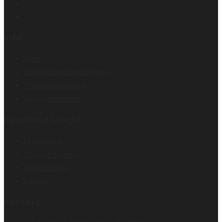
Info
Meist
Kohaletoimetamise teave
Privaatsuspoliitika
Müügitingimused
Kasulikud Lingid
Minu konto
Soovide nimekiri
Kaubamärgid
Kontakt
Kontakt