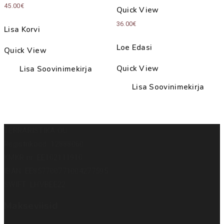
45.00
€
Quick View
36.00
€
Lisa Korvi
Loe Edasi
Quick View
Quick View
Lisa Soovinimekirja
Lisa Soovinimekirja
TERRARISTIKA OÜ
Registrikood: 12888060
KMKR nr: EE102111910
IBAN: EE857700771004277595
SWIFT: LHVBEE22
Makseviisid