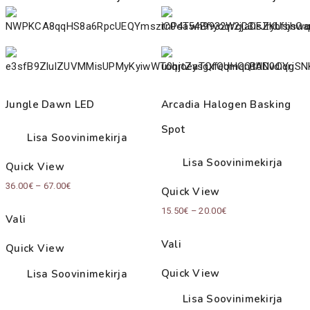
Jungle Dawn LED
Arcadia Halogen Basking
Spot
Lisa Soovinimekirja
Lisa Soovinimekirja
Quick View
Price
36.00
€
–
67.00
€
Quick View
range:
Price
15.50
€
–
20.00
€
Vali
36.00€
range:
through
Vali
Quick View
15.50€
67.00€
through
Quick View
Lisa Soovinimekirja
20.00€
Lisa Soovinimekirja