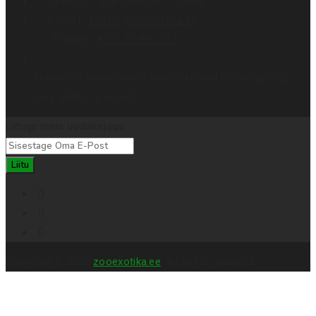
Aadress :
Miina Härma 4. Tallinn
E-post :
kontor@terraristika.ee
Telefon :
+372 51 993 233
Tellimuste väljastamine ainult eelneval kokkuleppel (E-
mail, SMS, Facebook).
Liituge meie uudiskirjaga
Liitu
Copyright © 2025
zooexotika.ee
. All rights reserved.