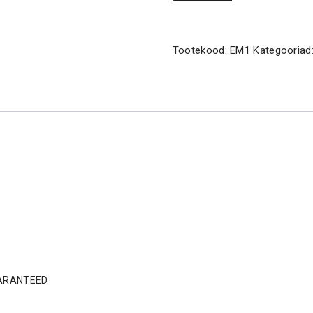
kogus
Tootekood:
EM1
Kategooriad
GUARANTEED