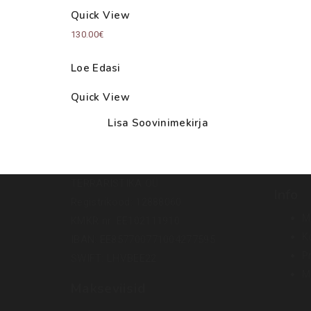
Quick View
130.00
€
Loe Edasi
Quick View
Lisa Soovinimekirja
TERRARISTIKA OÜ
Info
Registrikood: 12888060
M
KMKR nr: EE102111910
K
IBAN: EE857700771004277595
Pr
SWIFT: LHVBEE22
M
Makseviisid