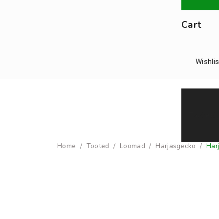
Cart
Wishlis
Tooted j
Home
/
Tooted
/
Loomad
/
Harjasgecko
/
Har