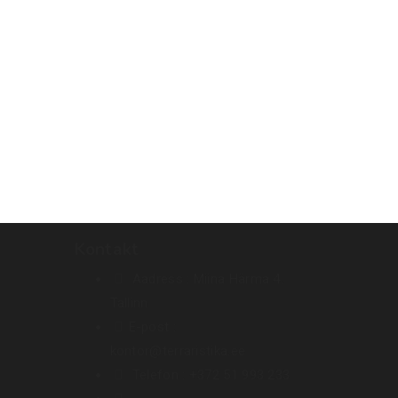
Kontakt
Aadress :
Miina Härma 4.
Tallinn
E-post :
kontor@terraristika.ee
Telefon :
+372 51 993 233