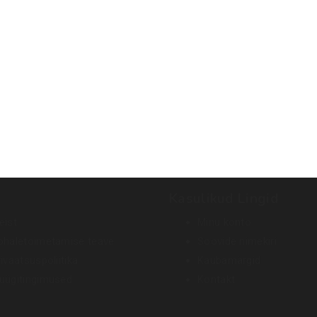
Kasulikud Lingid
eist
Minu konto
ohaletoimetamise teave
Soovide nimekiri
ivaatsuspoliitika
Kaubamärgid
üügitingimused
Kontakt