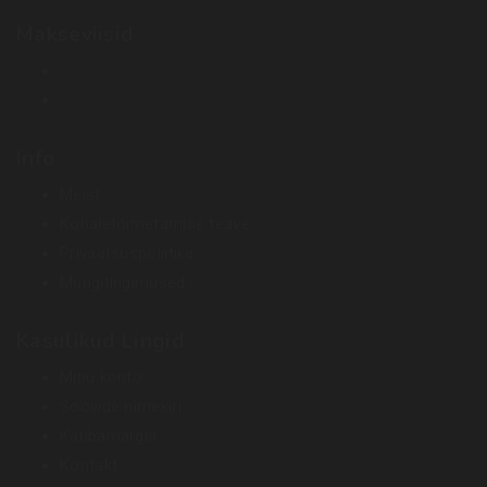
Makseviisid
Info
Meist
Kohaletoimetamise teave
Privaatsuspoliitika
Müügitingimused
Kasulikud Lingid
Minu konto
Soovide nimekiri
Kaubamärgid
Kontakt