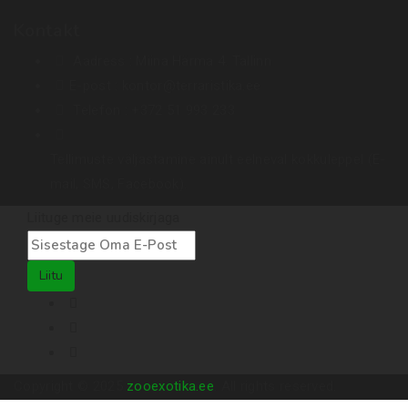
Kontakt
Aadress :
Miina Härma 4. Tallinn
E-post :
kontor@terraristika.ee
Telefon :
+372 51 993 233
Tellimuste väljastamine ainult eelneval kokkuleppel (E-
mail, SMS, Facebook).
Liituge meie uudiskirjaga
Liitu
Copyright © 2025
zooexotika.ee
. All rights reserved.