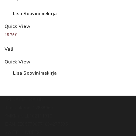
Lisa Soovinimekirja
Quick View
15.75
€
Vali
Quick View
Lisa Soovinimekirja
TERRARISTIKA OÜ
Registrikood: 12888060
KMKR nr: EE102111910
IBAN: EE857700771004277595
SWIFT: LHVBEE22