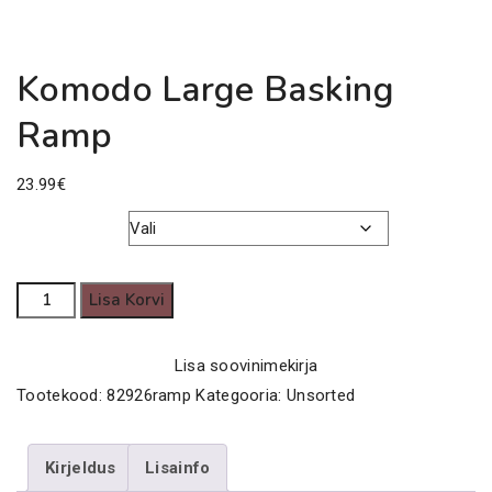
Komodo Large Basking
Ramp
23.99
€
Värv
Komodo
Lisa Korvi
Large
Basking
Lisa soovinimekirja
Ramp
Tootekood:
82926ramp
Kategooria:
Unsorted
kogus
Kirjeldus
Lisainfo