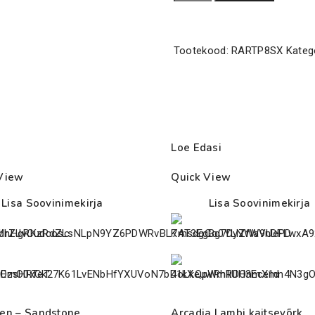
ProT5
7%
UVB
Tootekood:
RARTP8SX
Kateg
Kit
kogus
Loe Edasi
View
Quick View
Lisa Soovinimekirja
Lisa Soovinimekirja
en – Sandstone
Arcadia Lambi kaitsevõrk