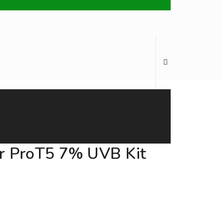
Kaubamärgid
Minu konto
Eesti
r ProT5 7% UVB Kit