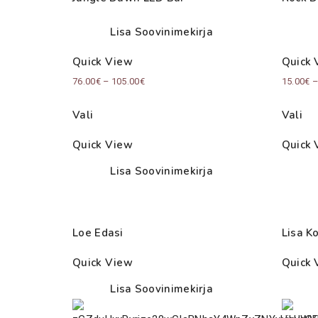
Lisa Soovinimekirja
Quick View
Quick 
Price
76.00
€
–
105.00
€
15.00
€
range:
Vali
Vali
76.00€
through
Quick View
Quick 
105.00€
Lisa Soovinimekirja
Loe Edasi
Lisa Ko
Quick View
Quick 
Lisa Soovinimekirja