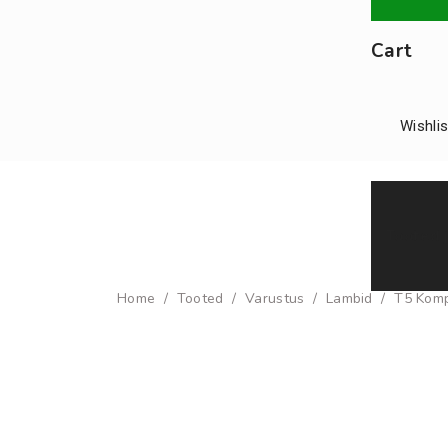
Cart
Wishlis
Tooted j
Home
/
Tooted
/
Varustus
/
Lambid
/
T5 Komp