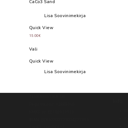
CaCo3 Sand
Lisa Soovinimekirja
Quick View
15.00
€
Vali
Quick View
Lisa Soovinimekirja
TERRARISTIKA OÜ
Info
Registrikood: 12888060
M
KMKR nr: EE102111910
K
IBAN: EE857700771004277595
Pr
SWIFT: LHVBEE22