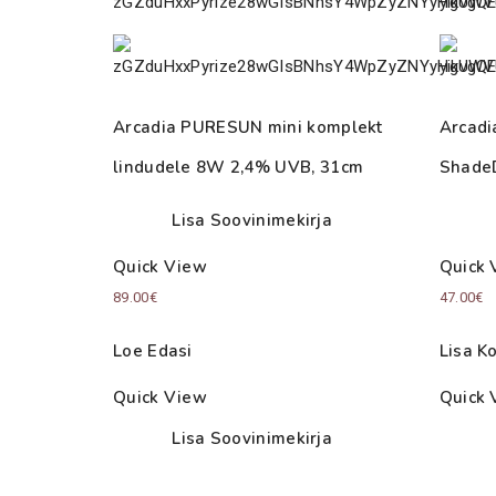
Arcadia PURESUN mini komplekt
Arcadi
lindudele 8W 2,4% UVB, 31cm
ShadeD
Lisa Soovinimekirja
Quick View
Quick 
89.00
€
47.00
€
Loe Edasi
Lisa Ko
Quick View
Quick 
Lisa Soovinimekirja