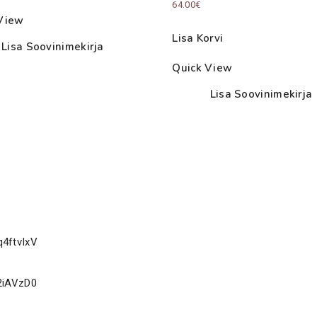
64.00
€
through
View
45.00€
Lisa Korvi
Lisa Soovinimekirja
Quick View
Lisa Soovinimekirja