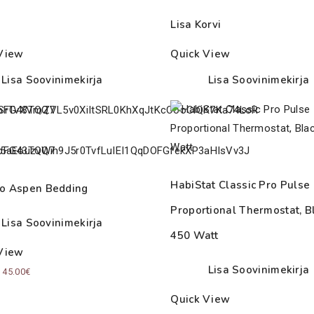
Lisa Korvi
View
Quick View
Lisa Soovinimekirja
Lisa Soovinimekirja
HabiStat Classic Pro Pulse
o Aspen Bedding
Proportional Thermostat, B
Lisa Soovinimekirja
450 Watt
View
Lisa Soovinimekirja
Price
–
45.00
€
range:
Quick View
10.50€