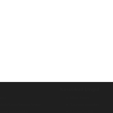
Kasulikud Lingid
eist
Minu konto
ohaletoimetamise teave
Soovide nimekiri
ivaatsuspoliitika
Kaubamärgid