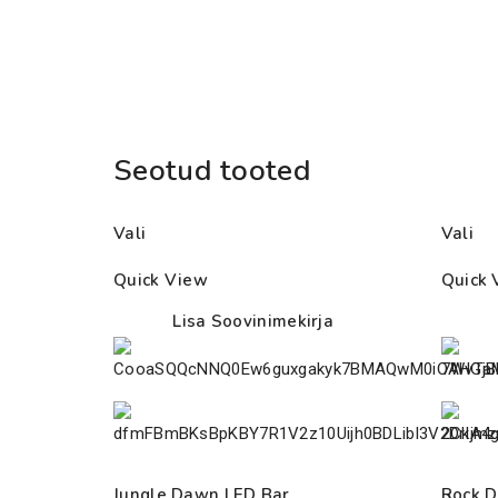
Seotud tooted
Vali
Vali
Quick View
Quick 
Lisa Soovinimekirja
Jungle Dawn LED Bar
Rock D