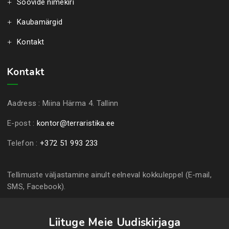
Soovide nimekiri
Kaubamärgid
Kontakt
Kontakt
Aadress :
Miina Härma 4. Tallinn
E-post :
kontor@terraristika.ee
Telefon :
+372 51 993 233
Tellimuste väljastamine ainult eelneval kokkuleppel (E-mail,
SMS, Facebook).
Liituge Meie Uudiskirjaga