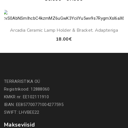
range:
36.00€
through
67.00€
Arcadia Ceramic Lamp Holder & Bracket. Adapteriga
18.00
€
TERRARISTIKA OÜ
Registrikood: 12888060
KMKR nr: EE102111910
IBAN: EE857700771004277595
SWIFT: LHVBEE22
Makseviisid