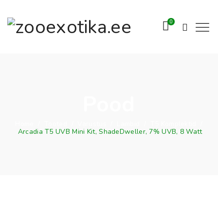
0
Pood
Home
/
Tooted
/
Varustus
/
Lambid
/
T5 Komplektid
/
Arcadia T5 UVB Mini Kit, ShadeDweller, 7% UVB, 8 Watt