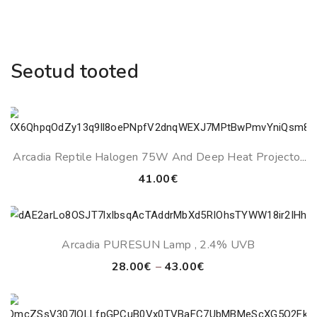
kogus
Seotud tooted
Arcadia Reptile Halogen 75W And Deep Heat Projector
50W Lamps
41.00
€
Arcadia PURESUN Lamp , 2.4% UVB
Price
28.00
€
–
43.00
€
range:
28.00€