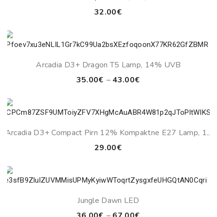
32.00
€
Arcadia D3+ Dragon T5 Lamp, 14% UVB
Price
35.00
€
–
43.00
€
range:
35.00€
through
43.00€
Arcadia D3+ Compact Pirn 12% Kompaktne E27 Lamp, 13
Watt
29.00
€
Jungle Dawn LED
Price
36.00
€
–
67.00
€