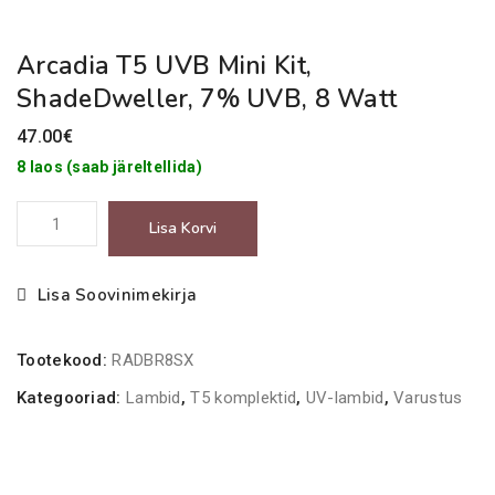
Arcadia T5 UVB Mini Kit,
ShadeDweller, 7% UVB, 8 Watt
47.00
€
8 laos (saab järeltellida)
Arcadia
Lisa Korvi
T5
UVB
Lisa Soovinimekirja
Mini
Kit,
Tootekood:
RADBR8SX
ShadeDweller,
7%
Kategooriad:
Lambid
,
T5 komplektid
,
UV-lambid
,
Varustus
UVB,
8
Watt