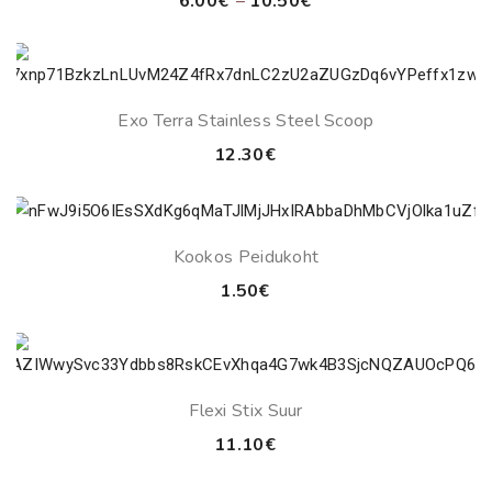
Price
6.00
€
–
10.50
€
range:
6.00€
through
10.50€
Exo Terra Stainless Steel Scoop
12.30
€
Kookos Peidukoht
1.50
€
Flexi Stix Suur
11.10
€