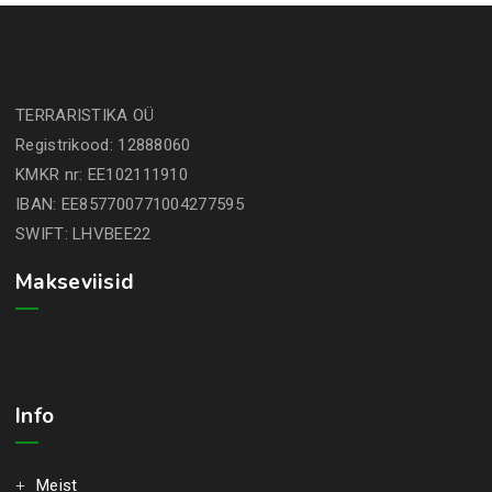
TERRARISTIKA OÜ
Registrikood: 12888060
KMKR nr: EE102111910
IBAN: EE857700771004277595
SWIFT: LHVBEE22
Makseviisid
Info
Meist