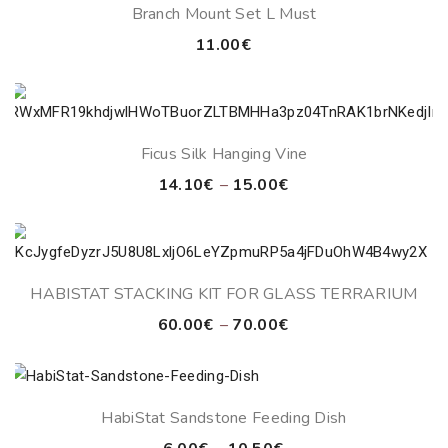
Branch Mount Set L Must
11.00
€
Ficus Silk Hanging Vine
Price
14.10
€
–
15.00
€
range:
14.10€
through
15.00€
HABISTAT STACKING KIT FOR GLASS TERRARIUM
Price
60.00
€
–
70.00
€
range:
60.00€
through
HabiStat Sandstone Feeding Dish
70.00€