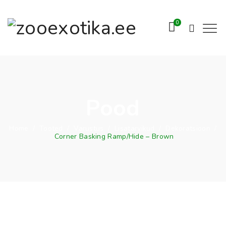
0
Pood
Home
/
Tooted
/
Varustus
/
Lisatarvikud
/
Dekoratsioon
/
Corner Basking Ramp/Hide – Brown