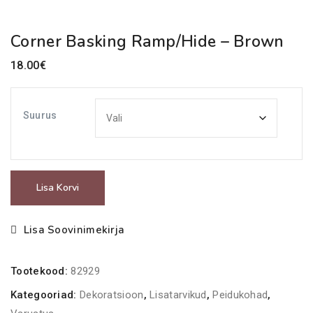
Corner Basking Ramp/Hide – Brown
18.00
€
Suurus
Corner
Lisa Korvi
Basking
Ramp/Hide
Lisa Soovinimekirja
-
Brown
Tootekood:
82929
kogus
Kategooriad:
Dekoratsioon
,
Lisatarvikud
,
Peidukohad
,