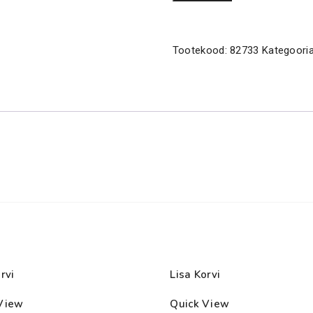
Stix
väike
kogus
Tootekood:
82733
Kategoori
rvi
Lisa Korvi
View
Quick View