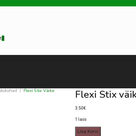
t
0
a lisandid
Loomad
Varustus
Teenus
idukohad
/
Flexi Stix Väike
Flexi Stix väi
3.50
€
1 laos
Flexi
Lisa Korvi