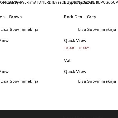
en – Brown
Rock Den – Grey
Lisa Soovinimekirja
Lisa Soovinimekirja
View
Quick View
Price
15.00
€
–
18.00
€
range:
Vali
15.00€
through
View
Quick View
18.00€
Lisa Soovinimekirja
Lisa Soovinimekirja