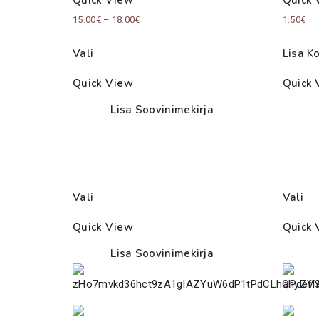
Price
15.00
€
–
18.00
€
1.50
€
range:
Vali
Lisa Ko
15.00€
through
Quick View
Quick 
18.00€
Lisa Soovinimekirja
Vali
Vali
Quick View
Quick 
Lisa Soovinimekirja