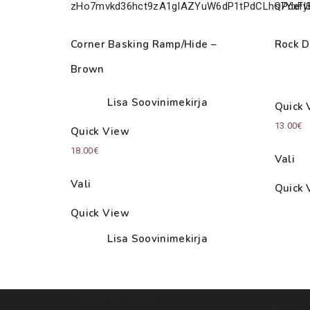
Corner Basking Ramp/Hide –
Rock D
Brown
Lisa Soovinimekirja
Quick 
13.00
€
Quick View
18.00
€
Vali
Vali
Quick 
Quick View
Lisa Soovinimekirja
TERRARISTIKA OÜ