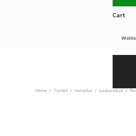
Cart
Wishlis
Tooted j
Home
/
Tooted
/
Varustus
/
Lisatarvikud
/
Pe