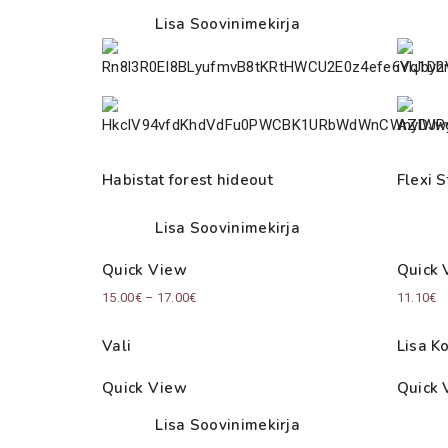
Lisa Soovinimekirja
Habistat forest hideout
Flexi S
Lisa Soovinimekirja
Quick View
Quick 
Price
15.00
€
–
17.00
€
11.10
€
range:
Vali
Lisa Ko
15.00€
through
Quick View
Quick 
17.00€
Lisa Soovinimekirja