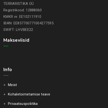
TERRARISTIKA OÜ
Registrikood: 12888060
KMKR nr: EE102111910
IBAN: EE857700771004277595
SWIFT: LHVBEE22
Makseviisid
Info
Meist
Kohaletoimetamise teave
Privaatsuspoliitika