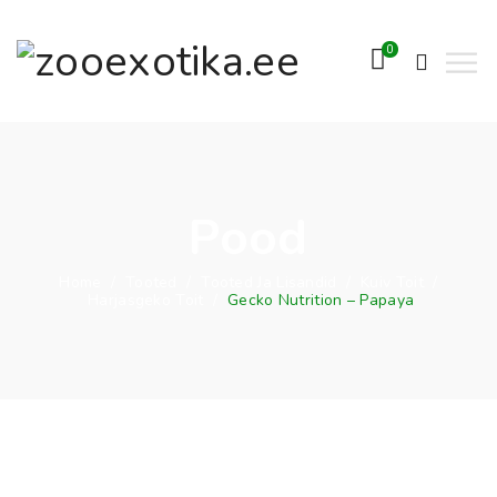
0
Pood
Home
/
Tooted
/
Tooted Ja Lisandid
/
Kuiv Toit
/
Harjasgeko Toit
/
Gecko Nutrition – Papaya