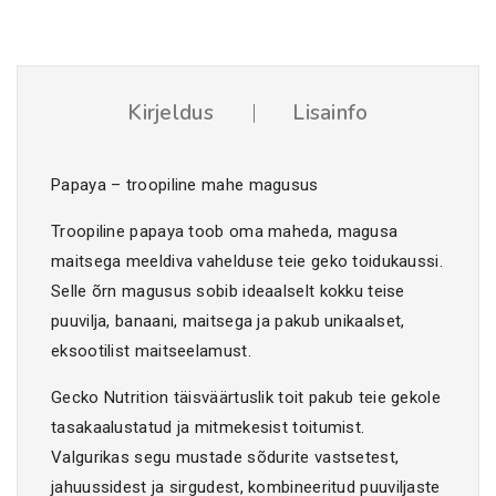
Kirjeldus
Lisainfo
Papaya – troopiline mahe magusus
Troopiline papaya toob oma maheda, magusa
maitsega meeldiva vahelduse teie geko toidukaussi.
Selle õrn magusus sobib ideaalselt kokku teise
puuvilja, banaani, maitsega ja pakub unikaalset,
eksootilist maitseelamust.
Gecko Nutrition täisväärtuslik toit pakub teie gekole
tasakaalustatud ja mitmekesist toitumist.
Valgurikas segu mustade sõdurite vastsetest,
jahuussidest ja sirgudest, kombineeritud puuviljaste