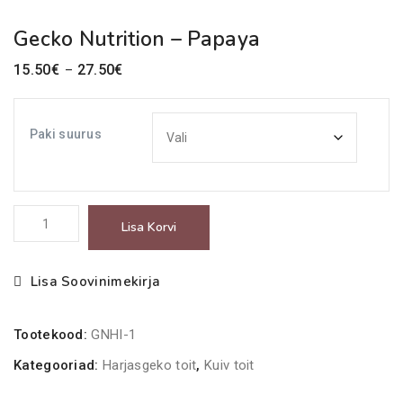
Gecko Nutrition – Papaya
Price
15.50
€
27.50
€
–
range:
15.50€
Paki suurus
through
27.50€
Gecko
Lisa Korvi
Nutrition
-
Lisa Soovinimekirja
Papaya
kogus
Tootekood:
GNHI-1
Kategooriad:
Harjasgeko toit
,
Kuiv toit