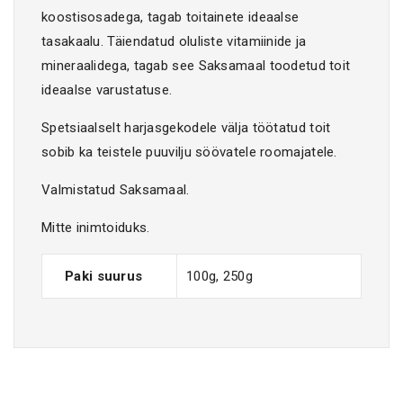
koostisosadega, tagab toitainete ideaalse
tasakaalu. Täiendatud oluliste vitamiinide ja
mineraalidega, tagab see Saksamaal toodetud toit
ideaalse varustatuse.
Spetsiaalselt harjasgekodele välja töötatud toit
sobib ka teistele puuvilju söövatele roomajatele.
Valmistatud Saksamaal.
Mitte inimtoiduks.
Paki suurus
100g, 250g