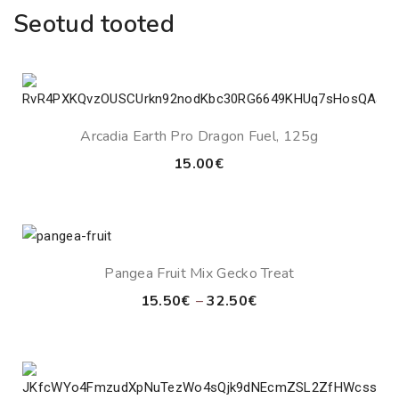
Seotud tooted
Arcadia Earth Pro Dragon Fuel, 125g
15.00
€
Pangea Fruit Mix Gecko Treat
Price
15.50
€
–
32.50
€
range:
15.50€
through
32.50€