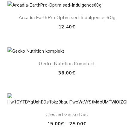
through
32.50€
Arcadia EarthPro Optimised-Indulgence, 60g
12.40
€
Gecko Nutrition Komplekt
36.00
€
Crested Gecko Diet
Price
15.00
€
–
25.00
€
range: