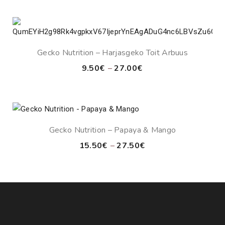
15.00€
through
25.00€
Gecko Nutrition – Harjasgeko Toit Arbuus
Price
9.50
€
–
27.00
€
range:
9.50€
through
27.00€
Gecko Nutrition – Papaya & Mango
Price
15.50
€
–
27.50
€
range:
15.50€
through
27.50€