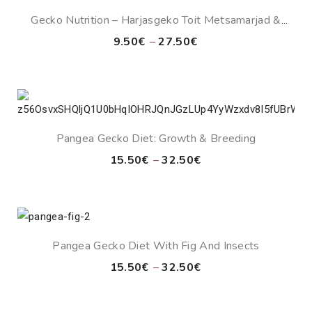
Gecko Nutrition – Harjasgeko Toit Metsamarjad &
Banana
Price
9.50
€
–
27.50
€
range:
9.50€
through
27.50€
Pangea Gecko Diet: Growth & Breeding
Price
15.50
€
–
32.50
€
range:
15.50€
through
32.50€
Pangea Gecko Diet With Fig And Insects
Price
15.50
€
–
32.50
€
range:
15.50€