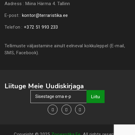
Aadress :
Miina Härma 4. Tallinn
E-post :
kontor@terraristika.ee
Telefon :
+372 51 993 233
Tellimuste väljastamine ainult eelneval kokkuleppel (E-mail,
SMS, Facebook).
Liituge Meie Uudiskirjaga
Liitu
Copyright © 2025
Zooexotika.ee
. All rights reserved.