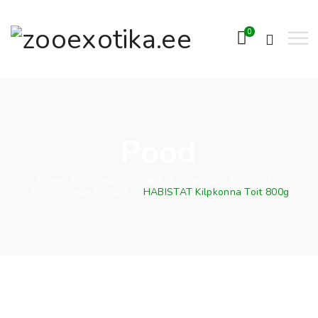
0
Pood
Home
/
Tooted
/
Tooted Ja Lisandid
/
Kuiv Toit
/
Kilpkonnade Kuivtoit
/
HABISTAT Kilpkonna Toit 800g