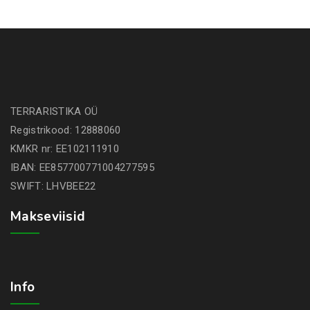
15.50€
through
32.50€
TERRARISTIKA OÜ
Registrikood: 12888060
KMKR nr: EE102111910
IBAN: EE857700771004277595
SWIFT: LHVBEE22
Makseviisid
Info