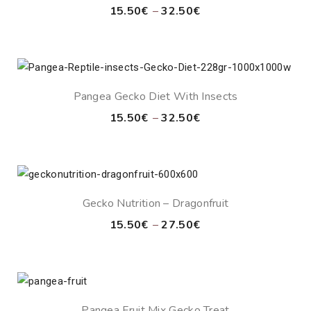
Price
15.50
€
–
32.50
€
range:
15.50€
through
32.50€
Pangea Gecko Diet With Insects
Price
15.50
€
–
32.50
€
range:
15.50€
through
32.50€
Gecko Nutrition – Dragonfruit
Price
15.50
€
–
27.50
€
range:
15.50€
through
27.50€
Pangea Fruit Mix Gecko Treat