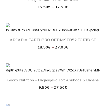
Price
15.50
€
–
32.50
€
range:
15.50€
through
32.50€
ARCADIA EARTHPRO OPTIMISED52 TORTOISE
FOOD
Price
18.50
€
–
27.00
€
range:
18.50€
through
27.00€
Gecko Nutrition – Harjasgeko Toit Aprikoos & Banana
Price
9.50
€
–
27.50
€
range:
9.50€
through