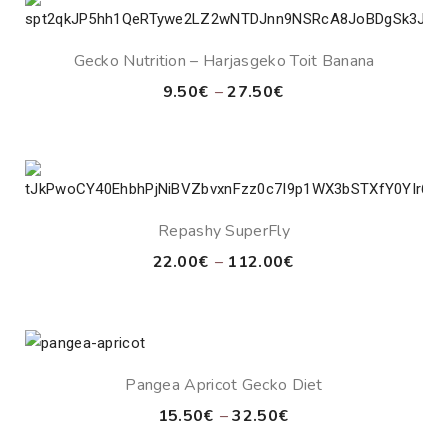
27.50€
Gecko Nutrition – Harjasgeko Toit Banana
Price
9.50
€
–
27.50
€
range:
9.50€
through
27.50€
Repashy SuperFly
Price
22.00
€
–
112.00
€
range:
22.00€
through
112.00€
Pangea Apricot Gecko Diet
Price
15.50
€
–
32.50
€
range: