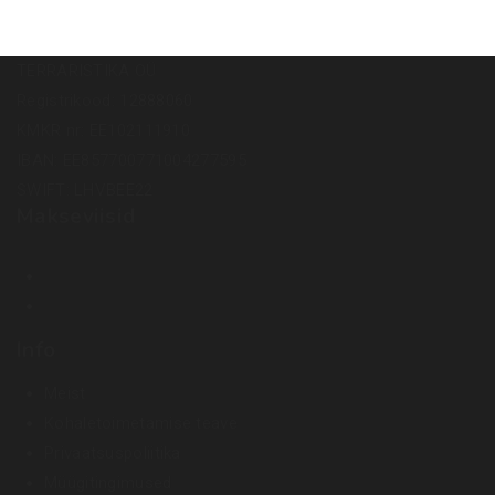
TERRARISTIKA OÜ
Registrikood: 12888060
KMKR nr: EE102111910
IBAN: EE857700771004277595
SWIFT: LHVBEE22
Makseviisid
Info
Meist
Kohaletoimetamise teave
Privaatsuspoliitika
Müügitingimused