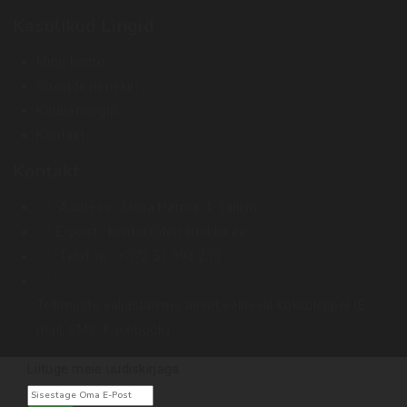
Kasulikud Lingid
Minu konto
Soovide nimekiri
Kaubamärgid
Kontakt
Kontakt
Aadress :
Miina Härma 4. Tallinn
E-post :
kontor@terraristika.ee
Telefon :
+372 51 993 233
Tellimuste väljastamine ainult eelneval kokkuleppel (E-
mail, SMS, Facebook).
Liituge meie uudiskirjaga