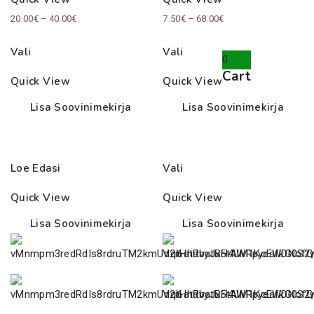
Price
Price
20.00
€
–
40.00
€
7.50
€
–
68.00
€
range:
range:
Vali
Vali
20.00€
7.50€
0
Cart
through
through
Quick View
Quick View
40.00€
68.00€
Lisa Soovinimekirja
Lisa Soovinimekirja
Loe Edasi
Vali
Quick View
Quick View
Lisa Soovinimekirja
Lisa Soovinimekirja