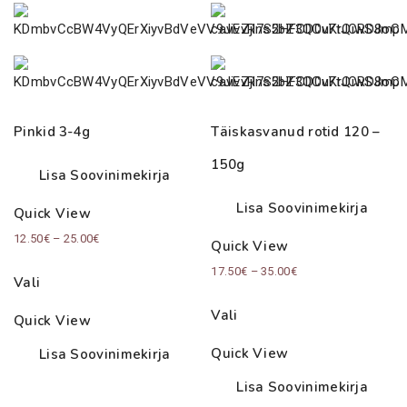
Pinkid 3-4g
Täiskasvanud rotid 120 –
150g
Lisa Soovinimekirja
Lisa Soovinimekirja
Quick View
Price
12.50
€
–
25.00
€
Quick View
range:
Price
17.50
€
–
35.00
€
Vali
12.50€
range:
through
Vali
Quick View
17.50€
25.00€
through
Quick View
Lisa Soovinimekirja
35.00€
Lisa Soovinimekirja