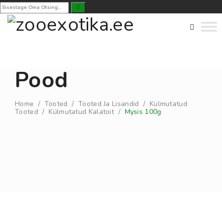
Pood
Home
/
Tooted
/
Tooted Ja Lisandid
/
Külmutatud
Tooted
/
Külmutatud Kalatoit
/
Mysis 100g