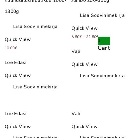
Külmutatud küülikud 1000-
Jumbo 250-350g
1300g
Lisa Soovinimekirja
Lisa Soovinimekirja
Quick View
Price
6.50
€
–
32.50
€
Quick View
0
range:
Cart
10.00
€
Vali
6.50€
through
Loe Edasi
Quick View
32.50€
Quick View
Lisa Soovinimekirja
Lisa Soovinimekirja
Loe Edasi
Vali
Quick View
Quick View
Lisa Soovinimekirja
Lisa Soovinimekirja