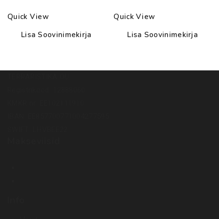
through
through
Quick View
Quick View
52.00€
35.00€
Lisa Soovinimekirja
Lisa Soovinimekirja
TERRARISTIKA OÜ
Registrikood: 12888060
KMKR nr: EE102111910
IBAN: EE857700771004277595
SWIFT: LHVBEE22
Makseviisid
Info