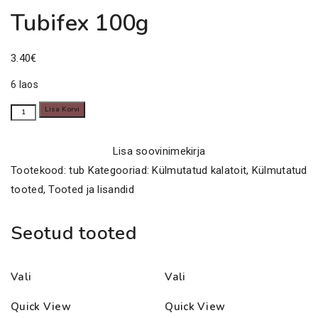
Tubifex 100g
3.40
€
6 laos
Tubifex
Lisa Korvi
100g
kogus
Lisa soovinimekirja
Tootekood:
tub
Kategooriad:
Külmutatud kalatoit
,
Külmutatud
tooted
,
Tooted ja lisandid
Seotud tooted
Vali
Vali
Quick View
Quick View