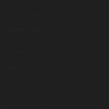
Meist
Kohaletoimetamise teave
Privaatsuspoliitika
Müügitingimused
Kasulikud Lingid
Minu konto
Soovide nimekiri
Kaubamärgid
Kontakt
Kontakt
Aadress :
Miina Härma 4. Tallinn
E-post :
kontor@terraristika.ee
Telefon :
+372 51 993 233
Tellimuste väljastamine ainult eelneval kokkuleppel (E-