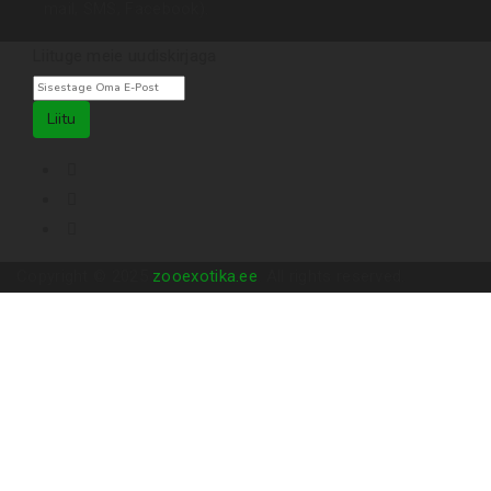
mail, SMS, Facebook).
Liituge meie uudiskirjaga
Liitu
Copyright © 2025
zooexotika.ee
. All rights reserved.