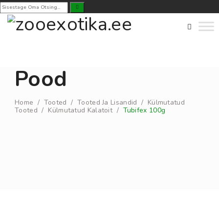
Pood
Home
/
Tooted
/
Tooted Ja Lisandid
/
Külmutatud
Tooted
/
Külmutatud Kalatoit
/
Tubifex 100g