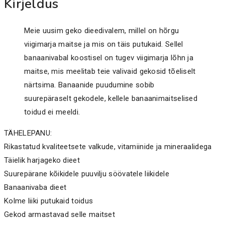
Kirjeldus
Meie uusim geko dieedivalem, millel on hõrgu
viigimarja maitse ja mis on täis putukaid. Sellel
banaanivabal koostisel on tugev viigimarja lõhn ja
maitse, mis meelitab teie valivaid gekosid tõeliselt
närtsima. Banaanide puudumine sobib
suurepäraselt gekodele, kellele banaanimaitselised
toidud ei meeldi.
TÄHELEPANU:
Rikastatud kvaliteetsete valkude, vitamiinide ja mineraalidega
Täielik harjageko dieet
Suurepärane kõikidele puuvilju söövatele liikidele
Banaanivaba dieet
Kolme liiki putukaid toidus
Gekod armastavad selle maitset