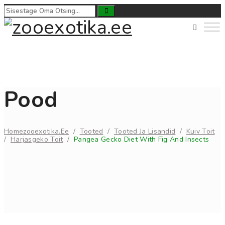
Pood
Home
Zooexotika.ee
/
Tooted
/
Tooted Ja Lisandid
/
Kuiv Toit
/
Harjasgeko Toit
/
Pangea Gecko Diet With Fig And Insects