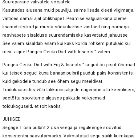
Suurepärane valivatele sööjatele
Kasutades alusena muid puuvilju, saime lisada dieeti viigimarja,
vältides samal ajal oblikhapet. Peamise valguallikana oleme
lisanud ritsikad ja musta sõdurikärbse vastsed ning oomega-
rasvhapete sisalduse suurendamiseks kasvatatud jahuusse.
See valem sisaldab enam kui kaks korda rohkem putukaid kui
meie algne Pangea Gecko Diet with Insects™ valem.
Pangea Gecko Diet with Fig & Insects™ segud on pisut õhemad
kui teised segud, kuna banaanipulbril puudub paks konsistents,
kuid gekodele tundub see õhem segu meeldivat.
Toidukaussides võib lakkumisjälgede nägemine olla keerulisem,
seetõttu soovitame alguses pakkuda väiksemaid
toidukoguseid, et toit kaoks.
JUHISED:
Segage 1 osa pulbrit 2 osa veega ja reguleerige soovitud
konsistentsi saavutamiseks. Valmistatud segu säilib külmkapis