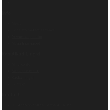
Info
Meist
Kohaletoimetamise teave
Privaatsuspoliitika
Müügitingimused
Kasulikud Lingid
Minu konto
Soovide nimekiri
Kaubamärgid
Kontakt
Kontakt
Aadress :
Miina Härma 4. Tallinn