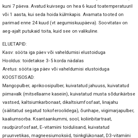
kuni 7 päeva. Avatud kuivsegu on hea 6 kuud toatemperatuuril
või 1 aasta, kui seda hoida külmkapis. Avamata tooted on
parimad enne 24 kuud (vt aegumiskuupäeva). Soovitatav on
aeg-ajalt putukaid toita, kuid see on valikuline.
ELUETAPID:
Kasv: sööta iga päev või vaheldumisi elustoiduga
Hooldus: toidetakse 3-5 korda nädalas
Aretus: sööta iga päev või vaheldumisi elustoiduga
KOOSTISOSAD:
Mangopulber, aprikoosipulber, kuivatatud jahuuss, kuivatatud
piimavalk (mitsellaarne kaseiin), kuivatatud musta sõdurikärbse
vastsed, kaltsiumkarbonaat, dikaltsiumfosfaat, linajahu
(säilitatud segatud tokoferoolidega), õunhape, viigimarjapulber,
kaaliumsorba. Ksantaankummi, sool, koliinbitartraat,
raudpürofosfaat, E-vitamiini toidulisand, kuivatatud
pruunvetikas, magneesiumoksiid, tsinkglükonaat, D3-vitamiini