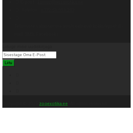
E-post :
kontor@terraristika.ee
Telefon :
+372 51 993 233
Tellimuste väljastamine ainult eelneval kokkuleppel (E-
mail, SMS, Facebook).
Liituge meie uudiskirjaga
Liitu
Copyright © 2025
zooexotika.ee
. All rights reserved.