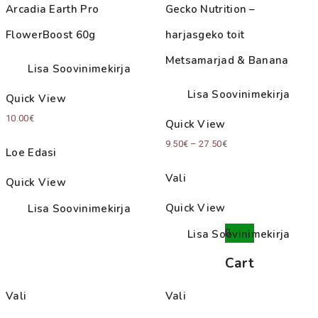
Arcadia Earth Pro
Gecko Nutrition –
FlowerBoost 60g
harjasgeko toit
Metsamarjad & Banana
Lisa Soovinimekirja
Lisa Soovinimekirja
Quick View
10.00
€
Quick View
Price
9.50
€
–
27.50
€
Loe Edasi
range:
Vali
Quick View
9.50€
through
Quick View
Lisa Soovinimekirja
27.50€
0
Lisa Soovinimekirja
Cart
Vali
Vali