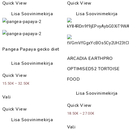
Quick View
Quick View
Lisa Soovinimekirja
Lisa Soovinimekirja
Pangea Papaya gecko diet
ARCADIA EARTHPRO
Lisa Soovinimekirja
OPTIMISED52 TORTOISE
Quick View
FOOD
Price
15.50
€
–
32.50
€
range:
Lisa Soovinimekirja
Vali
15.50€
Quick View
through
Quick View
Price
18.50
€
–
27.00
€
32.50€
Lisa Soovinimekirja
range:
Vali
18.50€