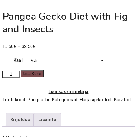
Pangea Gecko Diet with Fig
and Insects
Price
15.50
€
–
32.50
€
range:
Kaal
15.50€
through
Pangea
Lisa Korvi
32.50€
Gecko
Diet
Lisa soovinimekirja
with
Tootekood:
Pangea-fig
Kategooriad:
Harjasgeko toit
,
Kuiv toit
Fig
and
Kirjeldus
Lisainfo
Insects
kogus