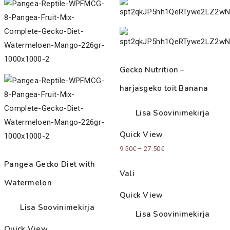
Gecko Nutrition –
harjasgeko toit Banana
Lisa Soovinimekirja
Quick View
Price
9.50
€
–
27.50
€
range:
Pangea Gecko Diet with
Vali
9.50€
Watermelon
through
Quick View
27.50€
Lisa Soovinimekirja
Lisa Soovinimekirja
Quick View