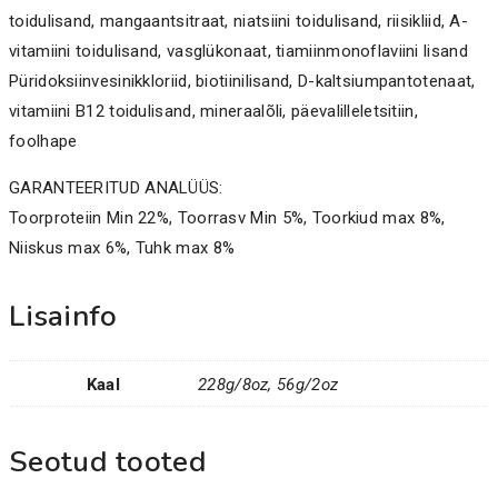
toidulisand, mangaantsitraat, niatsiini toidulisand, riisikliid, A-
vitamiini toidulisand, vasglükonaat, tiamiinmonoflaviini lisand
Püridoksiinvesinikkloriid, biotiinilisand, D-kaltsiumpantotenaat,
vitamiini B12 toidulisand, mineraalõli, päevalilleletsitiin,
foolhape
GARANTEERITUD ANALÜÜS:
Toorproteiin Min 22%, Toorrasv Min 5%, Toorkiud max 8%,
Niiskus max 6%, Tuhk max 8%
Lisainfo
Kaal
228g/8oz, 56g/2oz
Seotud tooted