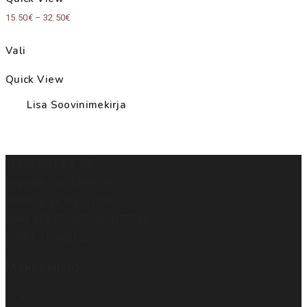
Price
15.50
€
–
32.50
€
range:
Vali
15.50€
through
Quick View
32.50€
Lisa Soovinimekirja
TERRARISTIKA OÜ
Registrikood: 12888060
KMKR nr: EE102111910
IBAN: EE857700771004277595
SWIFT: LHVBEE22
Makseviisid