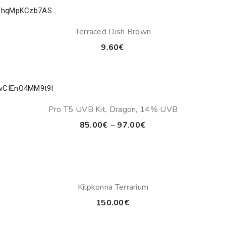
Terraced Dish Brown
9.60
€
Pro T5 UVB Kit, Dragon, 14% UVB
Price
85.00
€
–
97.00
€
range:
85.00€
through
97.00€
Kilpkonna Terrarium
150.00
€