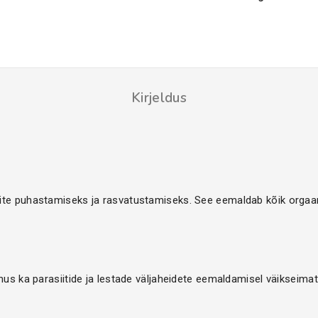
Kirjeldus
te puhastamiseks ja rasvatustamiseks. See eemaldab kõik orgaani
hus ka parasiitide ja lestade väljaheidete eemaldamisel väikseima