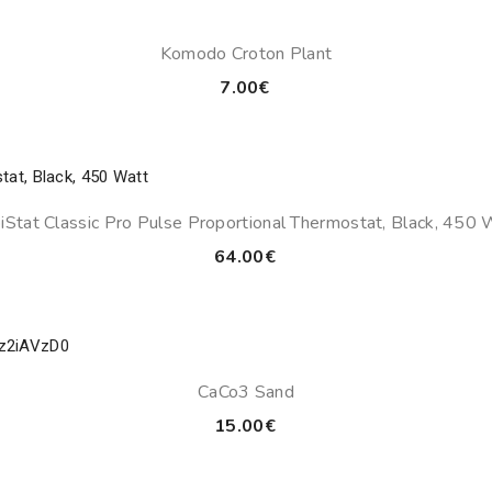
through
35.00€
Komodo Croton Plant
7.00
€
iStat Classic Pro Pulse Proportional Thermostat, Black, 450 
64.00
€
CaCo3 Sand
15.00
€