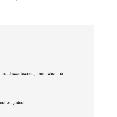
lised saasteained ja neutraliseerib
test pragudest.