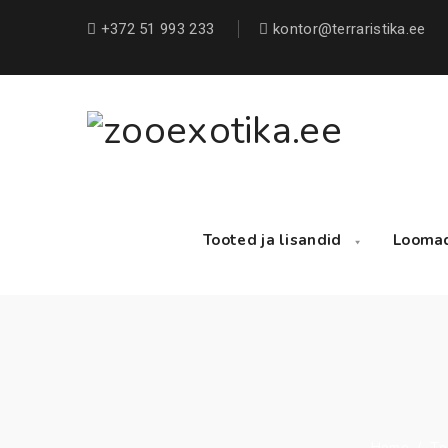
+372 51 993 233
kontor@terraristika.ee
Tooted ja lisandid
Looma
Home
/
To