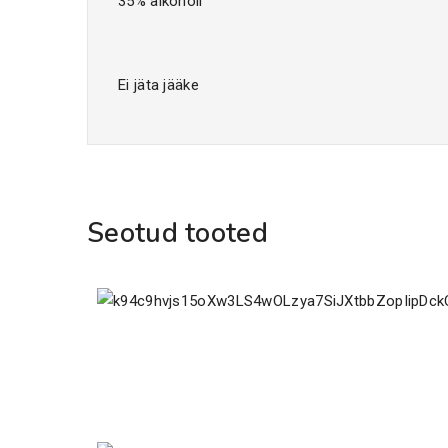
35% alkoholi
Ei jäta jääke
Seotud tooted