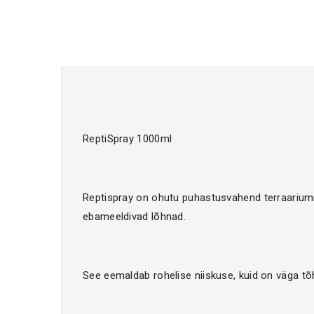
ReptiSpray 1000ml
Reptispray on ohutu puhastusvahend terraariumi
ebameeldivad lõhnad.
See eemaldab rohelise niiskuse, kuid on väga tõ