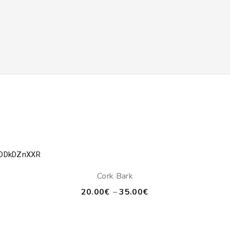
Cork Bark
Price
20.00
€
–
35.00
€
range:
20.00€