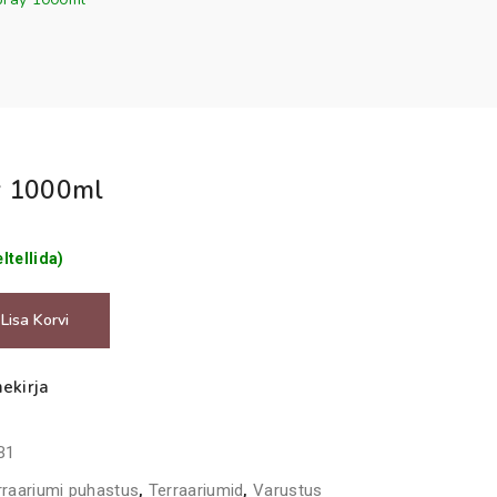
y 1000ml
ltellida)
Lisa Korvi
ekirja
B1
rraariumi puhastus
,
Terraariumid
,
Varustus