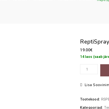
ReptiSpra
19.00
€
14 laos (saab järe
ReptiSpray
1000ml
kogus
Lisa Soovinim
Tootekood:
RSP
Kategooriad:
Te