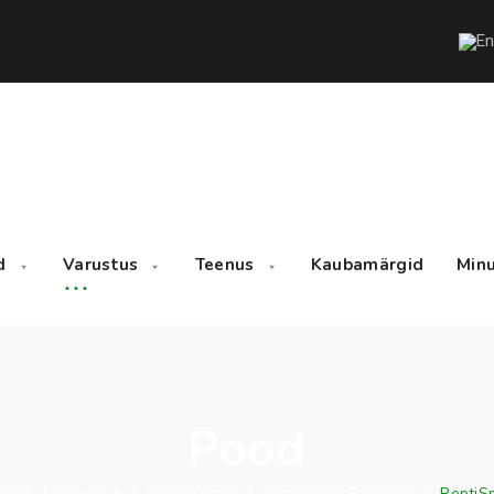
d
Varustus
Teenus
Kaubamärgid
Minu
Pood
oted
/
Varustus
/
Terraariumid
/
Terraariumi Puhastus
/
ReptiS