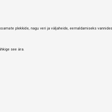
amate plekkide, nagu veri ja väljaheide, eemaldamiseks vannidest
ühkige see ära.