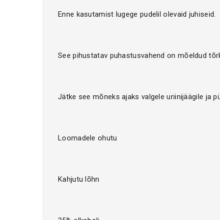
Enne kasutamist lugege pudelil olevaid juhiseid.
See pihustatav puhastusvahend on mõeldud tõrks
Jätke see mõneks ajaks valgele uriinijäägile ja p
Loomadele ohutu
Kahjutu lõhn