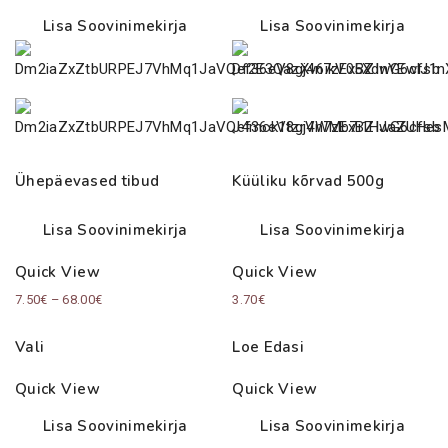
Lisa Soovinimekirja
Lisa Soovinimekirja
Ühepäevased tibud
Küüliku kõrvad 500g
Lisa Soovinimekirja
Lisa Soovinimekirja
Quick View
Quick View
Price
7.50
€
–
68.00
€
3.70
€
range:
Vali
Loe Edasi
7.50€
through
Quick View
Quick View
68.00€
Lisa Soovinimekirja
Lisa Soovinimekirja