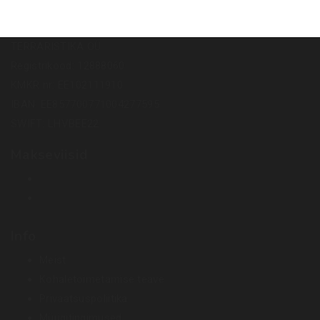
TERRARISTIKA OÜ
Registrikood: 12888060
KMKR nr: EE102111910
IBAN: EE857700771004277595
SWIFT: LHVBEE22
Makseviisid
Info
Meist
Kohaletoimetamise teave
Privaatsuspoliitika
Müügitingimused