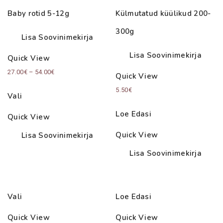
Baby rotid 5-12g
Külmutatud küülikud 200-
300g
Lisa Soovinimekirja
Lisa Soovinimekirja
Quick View
Price
27.00
€
–
54.00
€
Quick View
range:
5.50
€
Vali
27.00€
through
Loe Edasi
Quick View
54.00€
Quick View
Lisa Soovinimekirja
Lisa Soovinimekirja
Vali
Loe Edasi
Quick View
Quick View