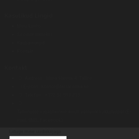
Kasulikud Lingid
Minu konto
Soovide nimekiri
Kaubamärgid
Kontakt
Kontakt
Aadress :
Miina Härma 4. Tallinn
E-post :
kontor@terraristika.ee
Telefon :
+372 51 993 233
Tellimuste väljastamine ainult eelneval kokkuleppel (E-
mail, SMS, Facebook).
Liituge meie uudiskirjaga