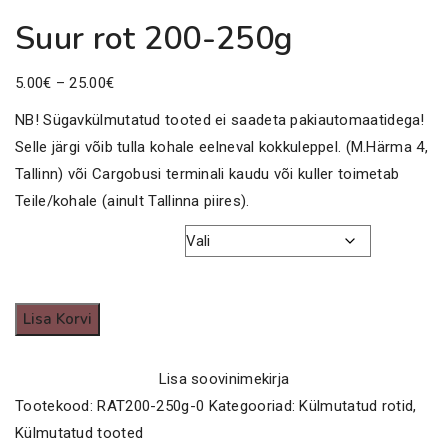
Suur rot 200-250g
Price
5.00
€
–
25.00
€
range:
NB! Sügavkülmutatud tooted ei saadeta pakiautomaatidega!
5.00€
Selle järgi võib tulla kohale eelneval kokkuleppel. (M.Härma 4,
through
Tallinn) või Cargobusi terminali kaudu või kuller toimetab
25.00€
Teile/kohale (ainult Tallinna piires).
Paki suurus
Suur
Lisa Korvi
rot
200-
Lisa soovinimekirja
250g
Tootekood:
RAT200-250g-0
Kategooriad:
Külmutatud rotid
,
kogus
Külmutatud tooted