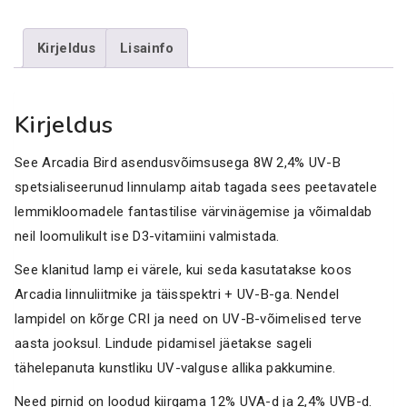
UVB
kogus
Kirjeldus
Lisainfo
Kirjeldus
See Arcadia Bird asendusvõimsusega 8W 2,4% UV-B
spetsialiseerunud linnulamp aitab tagada sees peetavatele
lemmikloomadele fantastilise värvinägemise ja võimaldab
neil loomulikult ise D3-vitamiini valmistada.
See klanitud lamp ei värele, kui seda kasutatakse koos
Arcadia linnuliitmike ja täisspektri + UV-B-ga. Nendel
lampidel on kõrge CRI ja need on UV-B-võimelised terve
aasta jooksul. Lindude pidamisel jäetakse sageli
tähelepanuta kunstliku UV-valguse allika pakkumine.
Need pirnid on loodud kiirgama 12% UVA-d ja 2,4% UVB-d.