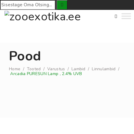
Pood
Home
/
Tooted
/
Varustus
/
Lambid
/
Linnulambid
/
Arcadia PURESUN Lamp , 2.4% UVB