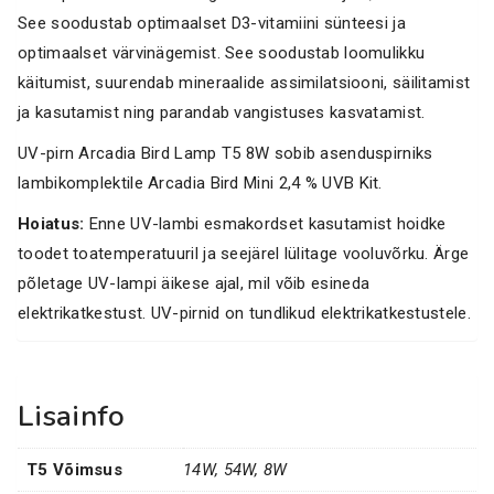
See soodustab optimaalset D3-vitamiini sünteesi ja
optimaalset värvinägemist. See soodustab loomulikku
käitumist, suurendab mineraalide assimilatsiooni, säilitamist
ja kasutamist ning parandab vangistuses kasvatamist.
UV-pirn Arcadia Bird Lamp T5 8W sobib asenduspirniks
lambikomplektile Arcadia Bird Mini 2,4 % UVB Kit.
Hoiatus:
Enne UV-lambi esmakordset kasutamist hoidke
toodet toatemperatuuril ja seejärel lülitage vooluvõrku. Ärge
põletage UV-lampi äikese ajal, mil võib esineda
elektrikatkestust. UV-pirnid on tundlikud elektrikatkestustele.
Lisainfo
T5 Võimsus
14W, 54W, 8W