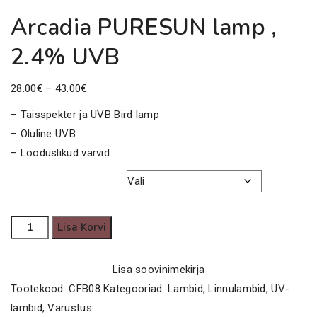
Arcadia PURESUN lamp ,
2.4% UVB
Price
28.00
€
–
43.00
€
range:
– Täisspekter ja UVB Bird lamp
28.00€
– Oluline UVB
through
– Looduslikud värvid
43.00€
T5 Võimsus
Arcadia
Lisa Korvi
PURESUN
lamp
Lisa soovinimekirja
,
Tootekood:
CFB08
Kategooriad:
Lambid
,
Linnulambid
,
UV-
2.4%
lambid
,
Varustus