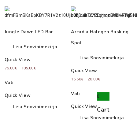
Jungle Dawn LED Bar
Arcadia Halogen Basking
Spot
Lisa Soovinimekirja
Lisa Soovinimekirja
Quick View
Price
76.00
€
–
105.00
€
Quick View
range:
Price
15.50
€
–
20.00
€
Vali
76.00€
range:
through
Vali
Quick View
15.50€
0
105.00€
through
Quick View
Lisa Soovinimekirja
Cart
20.00€
Lisa Soovinimekirja