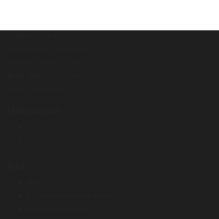
TERRARISTIKA OÜ
Registrikood: 12888060
KMKR nr: EE102111910
IBAN: EE857700771004277595
SWIFT: LHVBEE22
Makseviisid
Info
Meist
Kohaletoimetamise teave
Privaatsuspoliitika