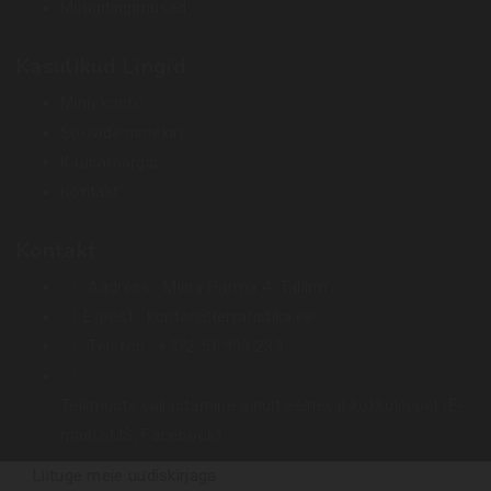
Müügitingimused
Kasulikud Lingid
Minu konto
Soovide nimekiri
Kaubamärgid
Kontakt
Kontakt
Aadress :
Miina Härma 4. Tallinn
E-post :
kontor@terraristika.ee
Telefon :
+372 51 993 233
Tellimuste väljastamine ainult eelneval kokkuleppel (E-
mail, SMS, Facebook).
Liituge meie uudiskirjaga