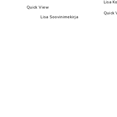
Lisa Ko
through
Quick View
27.50€
Quick 
Lisa Soovinimekirja