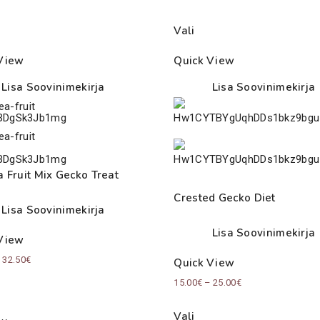
Vali
View
Quick View
Lisa Soovinimekirja
Lisa Soovinimekirja
 Fruit Mix Gecko Treat
Crested Gecko Diet
Lisa Soovinimekirja
Lisa Soovinimekirja
View
Price
–
32.50
€
Quick View
range:
Price
15.00
€
–
25.00
€
15.50€
range:
Vali
through