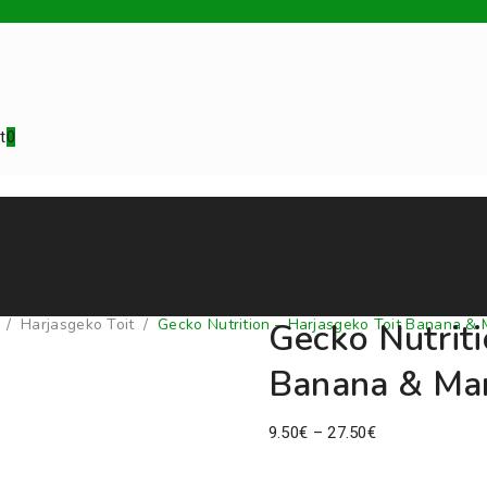
t
0
a lisandid
Loomad
Varustus
Teenus
/
Harjasgeko Toit
/
Gecko Nutrition – Harjasgeko Toit Banana &
Gecko Nutriti
Banana & Ma
Price
9.50
€
–
27.50
€
range: