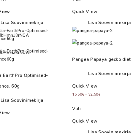
View
Quick View
Lisa Soovinimekirja
Lisa Soovinimekirja
Pangea Papaya gecko diet
Lisa Soovinimekirja
a EarthPro Optimised-
ence, 60g
Quick View
Price
15.50
€
–
32.50
€
Lisa Soovinimekirja
range:
Vali
15.50€
View
through
Quick View
32.50€
Lisa Soovinimekirja