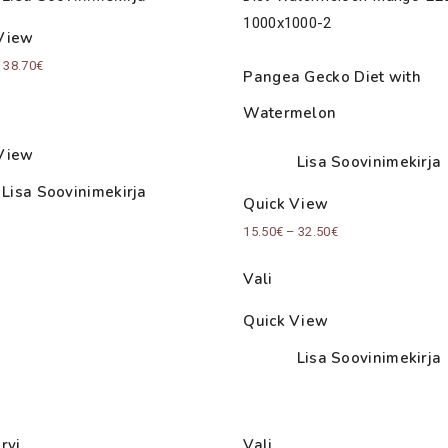
View
Price
–
38.70
€
Pangea Gecko Diet with
range:
Watermelon
11.50€
through
View
Lisa Soovinimekirja
38.70€
Lisa Soovinimekirja
Quick View
Price
15.50
€
–
32.50
€
range:
Vali
15.50€
through
Quick View
32.50€
Lisa Soovinimekirja
rvi
Vali