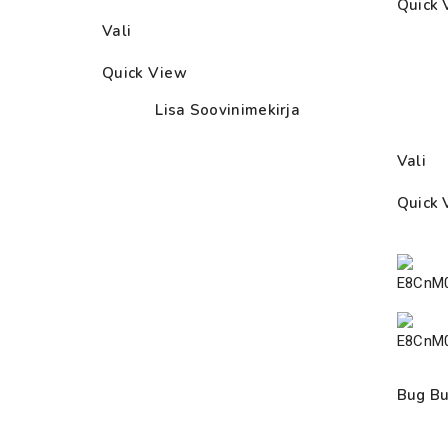
Quick 
range:
Vali
9.50€
through
Quick View
27.50€
Lisa Soovinimekirja
Vali
Quick 
Bug Bu