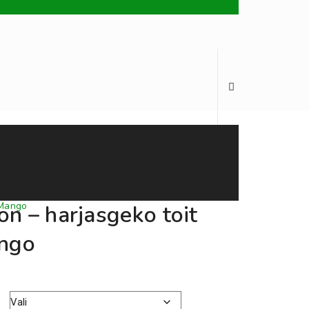
Kaubamärgid
Minu konto
Eesti
 Mango
on – harjasgeko toit
ngo