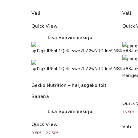
Vali
Vali
Quick View
Quick 
Lisa Soovinimekirja
Pangea
Gecko Nutrition – harjasgeko toit
Banana
Quick 
Lisa Soovinimekirja
15.50
€
Quick View
Vali
Price
9.50
€
–
27.50
€