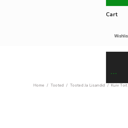
Cart
Wishlis
Tooted j
Home
/
Tooted
/
Tooted Ja Lisandid
/
Kuiv Toit