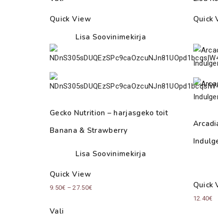
Quick View
Quick 
Lisa Soovinimekirja
Gecko Nutrition – harjasgeko toit
Arcadi
Banana & Strawberry
Indulg
Lisa Soovinimekirja
Quick View
Quick 
Price
9.50
€
–
27.50
€
12.40
€
range:
Vali
9.50€