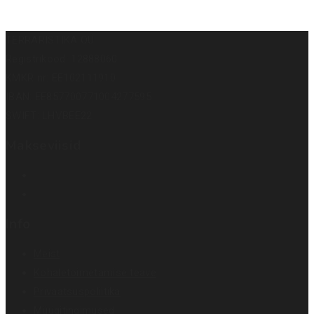
TERRARISTIKA OÜ
Registrikood: 12888060
KMKR nr: EE102111910
IBAN: EE857700771004277595
SWIFT: LHVBEE22
Makseviisid
Info
Meist
Kohaletoimetamise teave
Privaatsuspoliitika
Müügitingimused