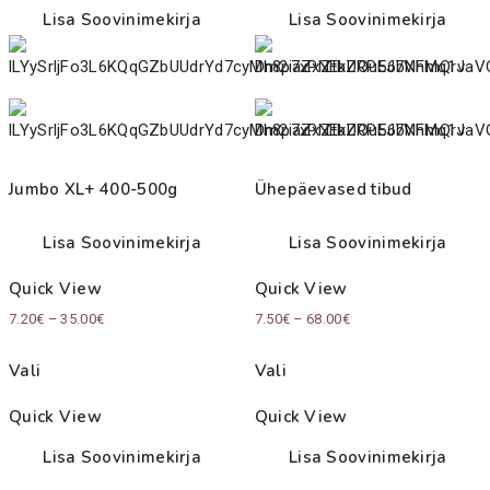
Lisa Soovinimekirja
Lisa Soovinimekirja
Jumbo XL+ 400-500g
Ühepäevased tibud
Lisa Soovinimekirja
Lisa Soovinimekirja
Quick View
Quick View
Price
Price
7.20
€
–
35.00
€
7.50
€
–
68.00
€
range:
range:
Vali
Vali
7.20€
7.50€
through
through
Quick View
Quick View
35.00€
68.00€
Lisa Soovinimekirja
Lisa Soovinimekirja