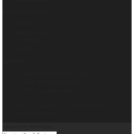
Kasulikud Lingid
Minu konto
Soovide nimekiri
Kaubamärgid
Kontakt
Kontakt
Aadress :
Miina Härma 4. Tallinn
E-post :
kontor@terraristika.ee
Telefon :
+372 51 993 233
Tellimuste väljastamine ainult eelneval kokkuleppel (E-
mail, SMS, Facebook).
Liituge meie uudiskirjaga