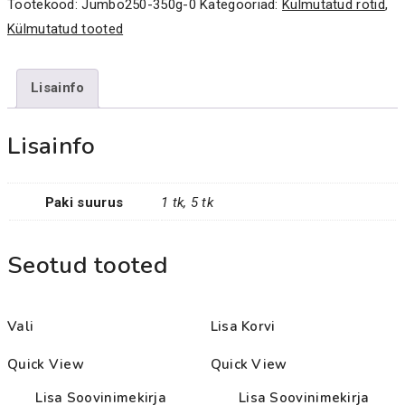
kogus
Tootekood:
Jumbo250-350g-0
Kategooriad:
Külmutatud rotid
,
Külmutatud tooted
Lisainfo
Lisainfo
Paki suurus
1 tk, 5 tk
Seotud tooted
Vali
Lisa Korvi
Quick View
Quick View
Lisa Soovinimekirja
Lisa Soovinimekirja