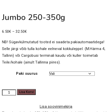
Jumbo 250-350g
Price
6.50
€
–
32.50
€
range:
NB! Sügavkülmutatud tooted ei saadeta pakiautomaatidega!
6.50€
Selle järgi võib tulla kohale eelneval kokkuleppel. (M.Härma 4,
through
Tallinn) või Cargobusi terminali kaudu või kuller toimetab
32.50€
Teile/kohale (ainult Tallinna piires).
Paki suurus
Jumbo
Lisa Korvi
250-
350g
Lisa soovinimekirja