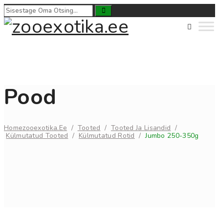
Pood
Home
Zooexotika.ee
/
Tooted
/
Tooted Ja Lisandid
/
Külmutatud Tooted
/
Külmutatud Rotid
/
Jumbo 250-350g