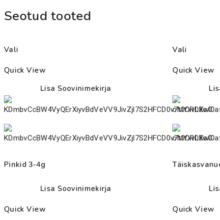
Seotud tooted
Vali
Vali
Quick View
Quick View
Lisa Soovinimekirja
Li
Pinkid 3-4g
Täiskasvanud
Lisa Soovinimekirja
Li
Quick View
Quick View