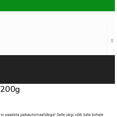
Teenus
Kaubamärgid
Minu konto
Eesti
-200g
i saadeta pakiautomaatidega! Selle järgi võib tulla kohale