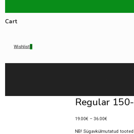
Cart
Wishlist
0
Tooted ja lisandid
Loomad
Varustus
Regular 150
Price
19.00
€
–
36.00
€
range:
NB! Sügavkülmutatud tooted e