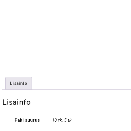
Lisainfo
Lisainfo
Paki suurus
10 tk, 5 tk