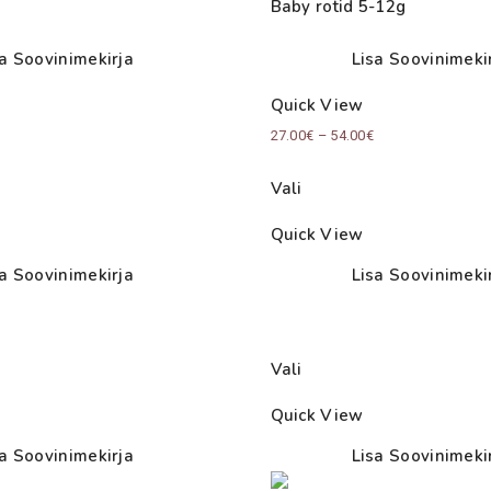
Baby rotid 5-12g
sa Soovinimekirja
Lisa Soovinimeki
Quick View
ce
Price
27.00
€
–
54.00
€
nge:
range:
Vali
90€
27.00€
rough
through
Quick View
00€
54.00€
sa Soovinimekirja
Lisa Soovinimeki
Vali
Quick View
sa Soovinimekirja
Lisa Soovinimeki