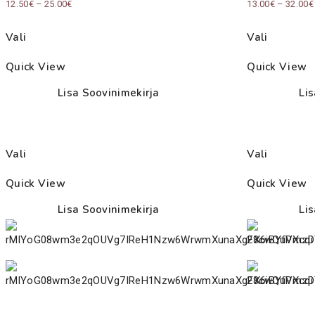
Price
12.50
€
–
25.00
€
13.00
€
–
32.00
€
range:
Vali
Vali
12.50€
through
Quick View
Quick View
25.00€
Lisa Soovinimekirja
Li
Vali
Vali
Quick View
Quick View
Lisa Soovinimekirja
Li