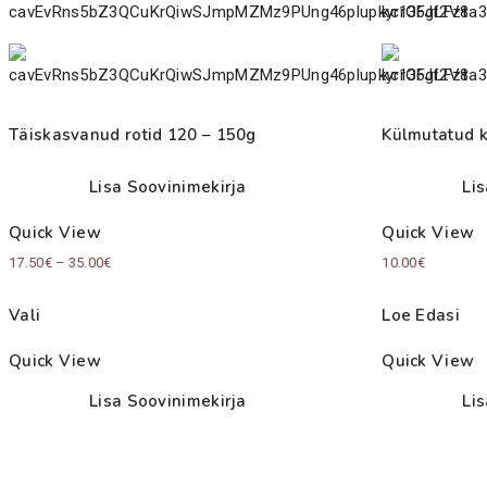
Täiskasvanud rotid 120 – 150g
Külmutatud 
Lisa Soovinimekirja
Li
Quick View
Quick View
Price
17.50
€
–
35.00
€
10.00
€
range:
Vali
Loe Edasi
17.50€
through
Quick View
Quick View
35.00€
Lisa Soovinimekirja
Li