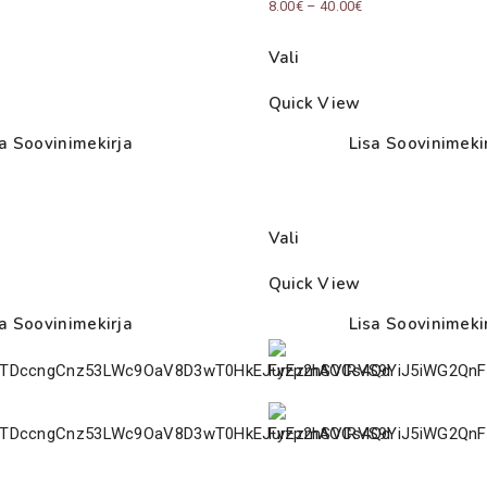
Price
Price
8.00
€
–
40.00
€
range:
range:
Vali
13.00€
8.00€
through
through
Quick View
32.00€
40.00€
sa Soovinimekirja
Lisa Soovinimeki
Vali
Quick View
sa Soovinimekirja
Lisa Soovinimeki