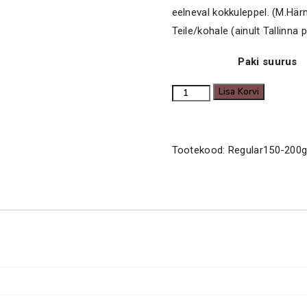
19.00€
eelneval kokkuleppel. (M.Härm
through
Teile/kohale (ainult Tallinna pi
36.00€
Paki suurus
Regular
Lisa Korvi
150-
200g
kogus
Tootekood:
Regular150-200g