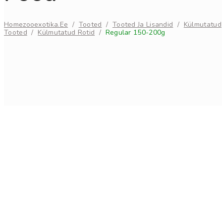
Home
Zooexotika.ee
/
Tooted
/
Tooted Ja Lisandid
/
Külmutatud
Tooted
/
Külmutatud Rotid
/
Regular 150-200g