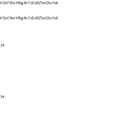
rja
rja