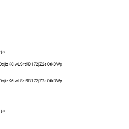
rja
rja