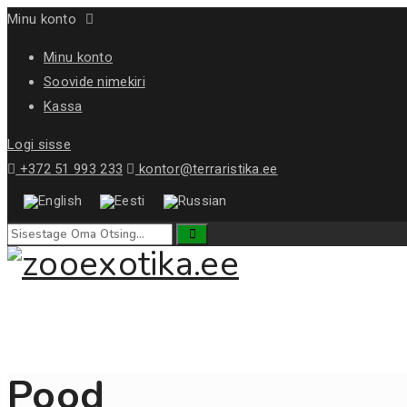
Minu konto
Minu konto
Soovide nimekiri
Kassa
Logi sisse
+372 51 993 233
kontor@terraristika.ee
Pood