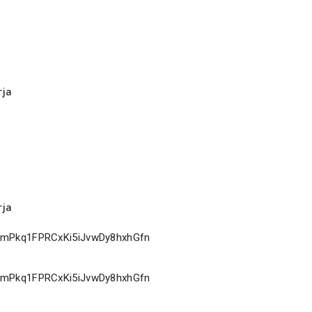
rja
rja