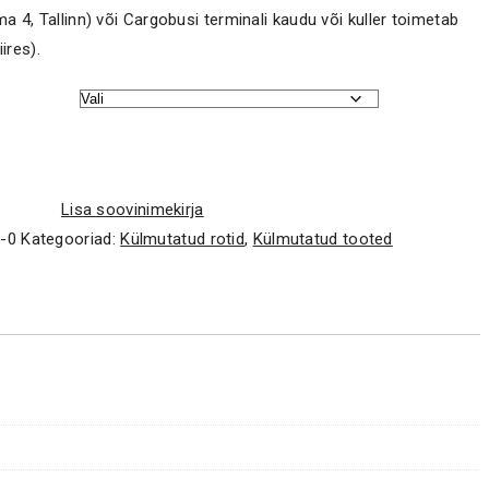
a 4, Tallinn) või Cargobusi terminali kaudu või kuller toimetab
ires).
Lisa soovinimekirja
-0
Kategooriad:
Külmutatud rotid
,
Külmutatud tooted