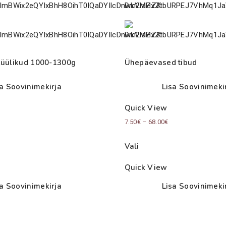
küülikud 1000-1300g
Ühepäevased tibud
sa Soovinimekirja
Lisa Soovinimeki
Quick View
Price
7.50
€
–
68.00
€
range:
Vali
7.50€
through
Quick View
68.00€
sa Soovinimekirja
Lisa Soovinimeki