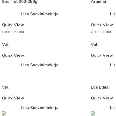
Suur rot 200-250g
Artemia
Lisa Soovinimekirja
Li
Quick View
Quick View
Price
Pri
5.00
€
–
25.00
€
2.90
€
–
8.00
€
range:
ra
Vali
Vali
5.00€
2.
through
th
Quick View
Quick View
25.00€
8.
Lisa Soovinimekirja
Li
Vali
Loe Edasi
Quick View
Quick View
Lisa Soovinimekirja
Li